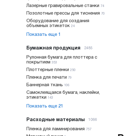
Лазерные гравировальные станки
74
Позолотные прессы для тиснения
70
Оборудование для создания
объемных этикеток
24
Показать еще
1
Бумажная продукция
2485
Рулонная бумага для плоттера с
покрытием
353
Плоттерные пленки
250
Пленка для печати
79
Баннерная ткань
106
Самоклеящаяся бумага, наклейки,
этикетки
143
Показать еще
21
Расходные материалы
1066
Пленка для ламинирования
757