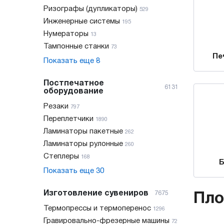
Ризографы (дупликаторы)
529
Инженерные системы
195
Нумераторы
13
Тампонные станки
73
Пе
Показать еще
8
Постпечатное
6131
оборудование
Резаки
797
Переплетчики
1890
Ламинаторы пакетные
262
Ламинаторы рулонные
260
Степлеры
168
Б
Показать еще
30
Изготовление сувениров
7675
Пло
Термопрессы и термоперенос
1296
Гравировально-фрезерные машины
72