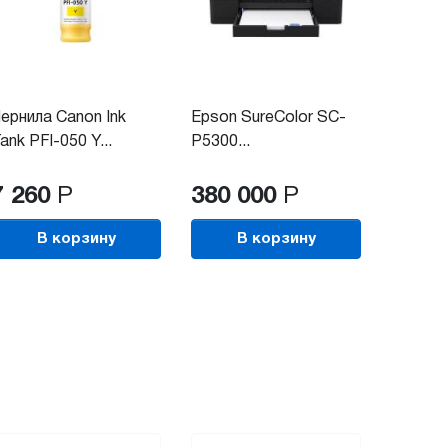
ернила Canon Ink
Epson SureColor SC-
Экосол
ank PFl-050 Y...
P5300...
плоттер
7 260
Р
380 000
Р
850 
В корзину
В корзину
В