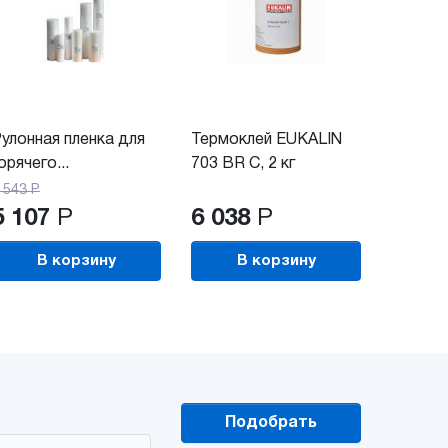
улонная пленка для
Термоклей EUKALIN
Термок
орячего...
703 BR C, 2 кг
703 BR 
 543
Р
5 107
Р
6 038
Р
60 3
В корзину
В корзину
В
Подобрать