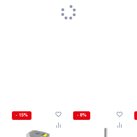
- 15%
- 8%