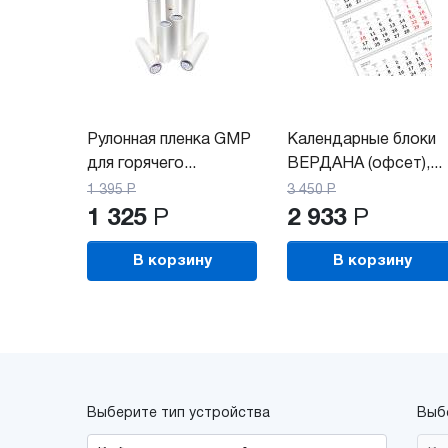
Рулонная пленка GMP
Календарные блоки
для горячего...
ВЕРДАНА (офсет),...
1 395
Р
3 450
Р
1 325
Р
2 933
Р
В корзину
В корзину
Выберите тип устройства
Выб