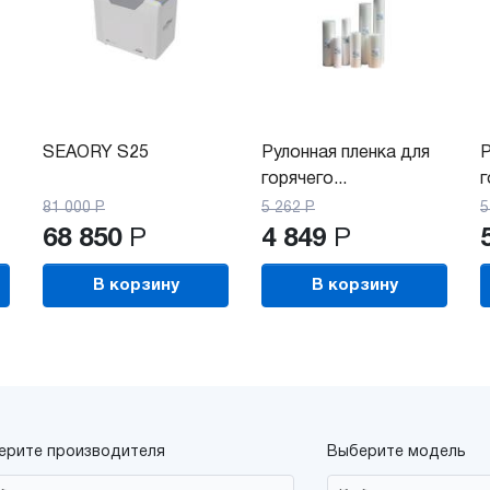
SEAORY S25
Рулонная пленка для
Р
горячего...
г
81 000
Р
5 262
Р
5
68 850
Р
4 849
Р
В корзину
В корзину
ерите производителя
Выберите модель