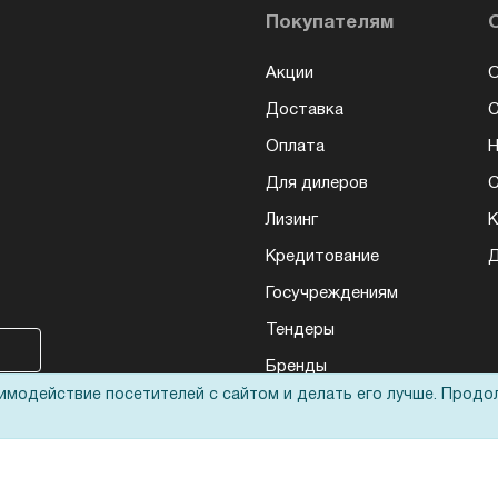
Покупателям
Акции
О
Доставка
Оплата
Н
Для дилеров
С
Лизинг
К
Кредитование
Д
Госучреждениям
Тендеры
Бренды
аимодействие посетителей с сайтом и делать его лучше. Продо
ЭДО
Запрос актов сверки