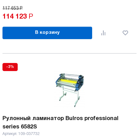
117 653
Р
114 123
Р
В корзину
-3%
Рулонный ламинатор Bulros professional
series 6582S
Артикул:
109-037732