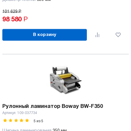
101 629
Р
98 580
Р
В корзину
Рулонный ламинатор Boway BW-F350
Артикул:
109-037734
5
из
5
Ширина ламинирования
350 мм