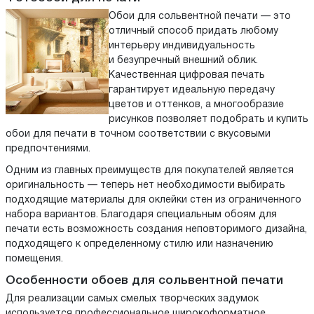
Обои для сольвентной печати — это
отличный способ придать любому
интерьеру индивидуальность
и безупречный внешний облик.
Качественная цифровая печать
гарантирует идеальную передачу
цветов и оттенков, а многообразие
рисунков позволяет подобрать и купить
обои для печати в точном соответствии с вкусовыми
предпочтениями.
Одним из главных преимуществ для покупателей является
оригинальность — теперь нет необходимости выбирать
подходящие материалы для оклейки стен из ограниченного
набора вариантов. Благодаря специальным обоям для
печати есть возможность создания неповторимого дизайна,
подходящего к определенному стилю или назначению
помещения.
Особенности обоев для сольвентной печати
Для реализации самых смелых творческих задумок
используется профессиональное широкоформатное