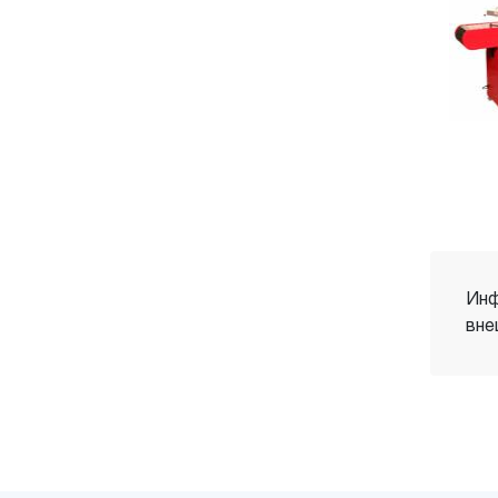
Инф
вне