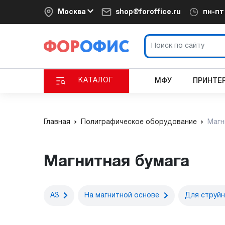
Москва
shop@foroffice.ru
пн-п
КАТАЛОГ
МФУ
ПРИНТЕ
Главная
Полиграфическое оборудование
Магн
Магнитная бумага
A3
На магнитной основе
Для струйн