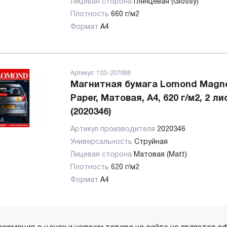
Лицевая сторона
Глянцевая (Glossy)
Плотность
660 г/м2
Формат
А4
Артикул:
103-207988
Магнитная бумага Lomond Magne
Paper, Матовая, А4, 620 г/м2, 2 ли
(2020346)
Артикул производителя
2020346
Универсальность
Струйная
Лицевая сторона
Матовая (Matt)
Плотность
620 г/м2
Формат
А4