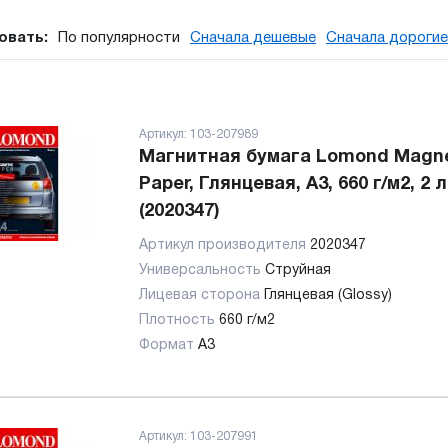
овать:
По популярности
Сначала дешевые
Сначала дорогие
Артикул:
103-207989
Магнитная бумага Lomond Magne
Paper, Глянцевая, А3, 660 г/м2, 2 
(2020347)
Артикул производителя
2020347
Универсальность
Струйная
Лицевая сторона
Глянцевая (Glossy)
Плотность
660 г/м2
Формат
А3
Артикул:
103-207991