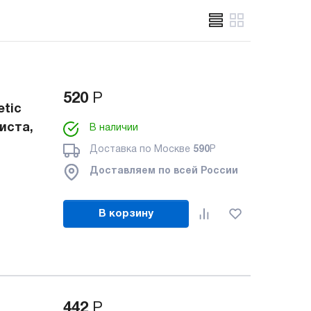
520
Р
tic
листа,
В наличии
Доставка по Москве
590
Р
Доставляем по всей России
В корзину
442
Р