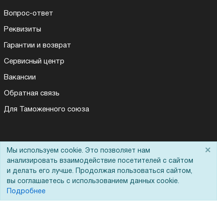
Вопрос-ответ
Реквизиты
Гарантии и возврат
Сервисный центр
Вакансии
Обратная связь
Для Таможенного союза
Запрос актов сверки
×
Мы используем cookie. Это позволяет нам
анализировать взаимодействие посетителей с сайтом
и делать его лучше. Продолжая пользоваться сайтом,
вы соглашаетесь с использованием данных cookie.
Подробнее
© 2002 - 2026 Форофис – поставки оборудования для бизнеса:
полиграфического, банковского, презентационного и оргтехники
На информационном ресурсе применяются
рекомендательные