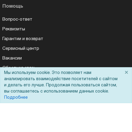
Помощь
Вопрос-ответ
Реквизиты
Гарантии и возврат
Сервисный центр
Вакансии
Обратная связь
×
Мы используем cookie. Это позволяет нам
Для Таможенного союза
анализировать взаимодействие посетителей с сайтом
и делать его лучше. Продолжая пользоваться сайтом,
вы соглашаетесь с использованием данных cookie.
Подробнее
Запрос актов сверки
© 2002 - 2026 Форофис – поставки оборудования для бизнеса: