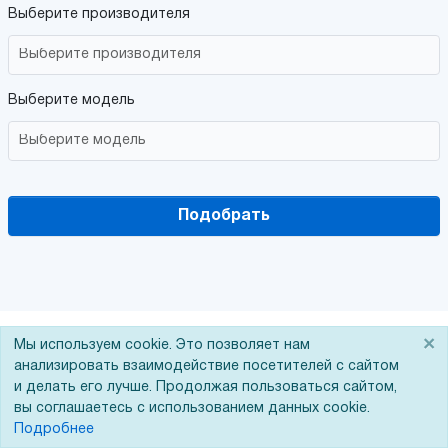
Выберите производителя
Выберите модель
Подобрать
Бумага для сольвентной печати
×
Мы используем cookie. Это позволяет нам
анализировать взаимодействие посетителей с сайтом
Одним из самых
и делать его лучше. Продолжая пользоваться сайтом,
доступных расходных материалов
вы соглашаетесь с использованием данных cookie.
для наружной рекламы является
Подробнее
бумага, используемая для печати