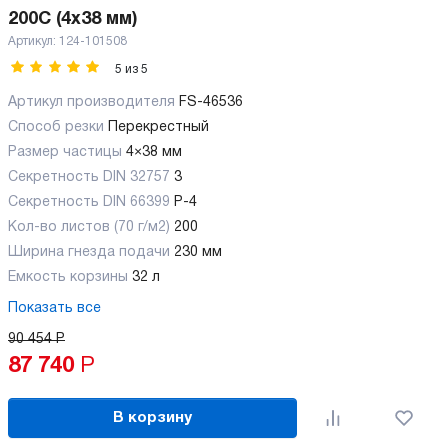
200C (4x38 мм)
Артикул:
124-101508
5
из
5
Артикул производителя
FS-46536
Способ резки
Перекрестный
Размер частицы
4×38 мм
Секретность DIN 32757
3
Секретность DIN 66399
P-4
Кол-во листов (70 г/м2)
200
Ширина гнезда подачи
230 мм
Емкость корзины
32 л
Показать все
90 454
Р
87 740
Р
В корзину