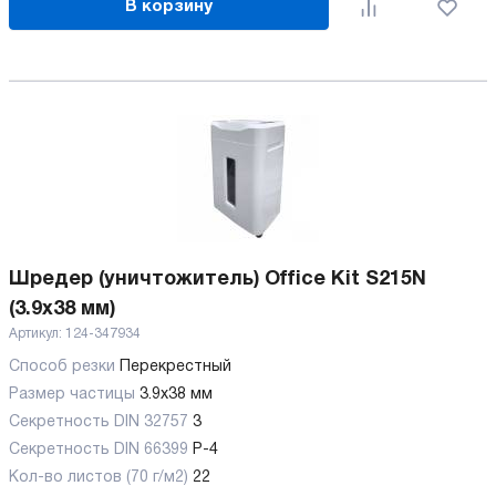
В корзину
Шредер (уничтожитель) Office Kit S215N
(3.9x38 мм)
Артикул:
124-347934
Способ резки
Перекрестный
Размер частицы
3.9x38 мм
Секретность DIN 32757
3
Секретность DIN 66399
P-4
Кол-во листов (70 г/м2)
22