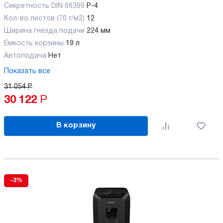
Секретность DIN 66399
P-4
Кол-во листов (70 г/м2)
12
Ширина гнезда подачи
224 мм
Емкость корзины
19 л
Автоподача
Нет
Показать все
31 054
Р
30 122
Р
В корзину
-3%