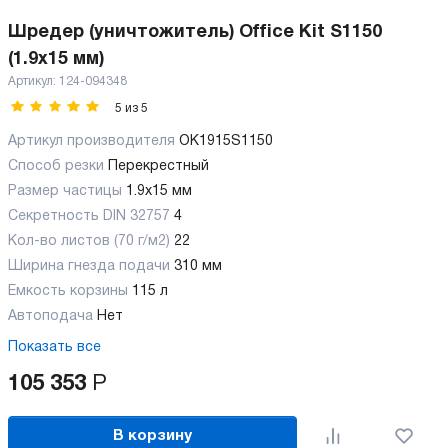
Шредер (уничтожитель) Office Kit S1150
(1.9x15 мм)
Артикул:
124-094348
5
из
5
Артикул производителя
OK1915S1150
Способ резки
Перекрестный
Размер частицы
1.9x15 мм
Секретность DIN 32757
4
Кол-во листов (70 г/м2)
22
Ширина гнезда подачи
310 мм
Емкость корзины
115 л
Автоподача
Нет
Показать все
105 353
Р
В корзину