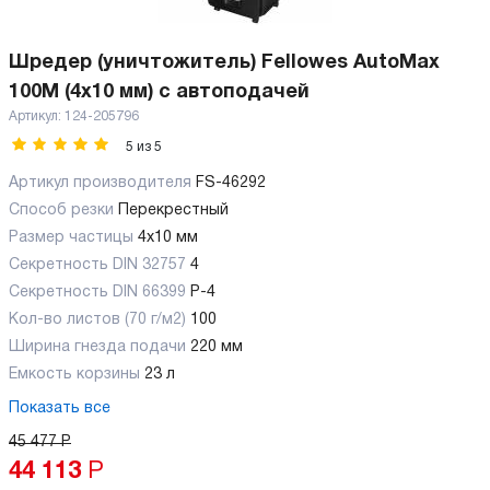
Шредер (уничтожитель) Fellowes AutoMax
100M (4x10 мм) с автоподачей
Артикул:
124-205796
5
из
5
Артикул производителя
FS-46292
Способ резки
Перекрестный
Размер частицы
4х10 мм
Секретность DIN 32757
4
Секретность DIN 66399
P-4
Кол-во листов (70 г/м2)
100
Ширина гнезда подачи
220 мм
Емкость корзины
23 л
Показать все
45 477
Р
44 113
Р