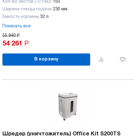
Кол-во листов (70 г/м2)
150
Ширина гнезда подачи
230 мм
Емкость корзины
32 л
Показать все
55 940
Р
54 261
Р
В корзину
Шредер (уничтожитель) Office Kit S200TS