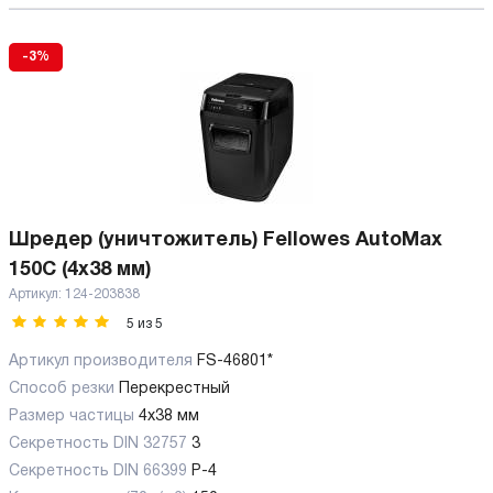
-3%
Шредер (уничтожитель) Fellowes AutoMax
150C (4x38 мм)
Артикул:
124-203838
5
из
5
Артикул производителя
FS-46801*
Способ резки
Перекрестный
Размер частицы
4x38 мм
Секретность DIN 32757
3
Секретность DIN 66399
P-4