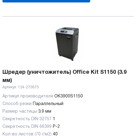
Шредер (уничтожитель) Office Kit S1150 (3.9
мм)
Артикул:
124-273873
Артикул производителя
OK3900S1150
Способ резки
Параллельный
Размер частицы
3.9 мм
Секретность DIN 32757
1
Секретность DIN 66399
P-2
Кол-во листов (70 г/м2)
40