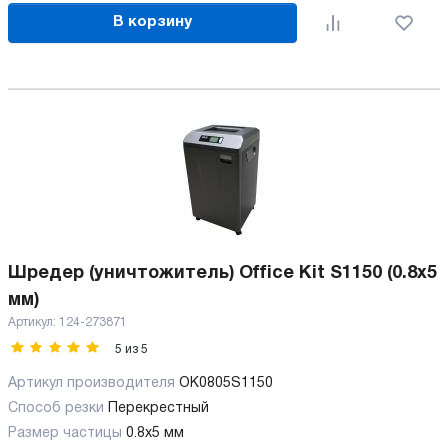
В корзину
Шредер (уничтожитель) Office Kit S1150 (0.8x5
мм)
Артикул:
124-273871
5
из
5
Артикул производителя
OK0805S1150
Способ резки
Перекрестный
Размер частицы
0.8х5 мм