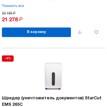
Показать все
22 165
Р
21 278
Р
В корзину
-4%
Шредер (уничтожитель документов) StarCut
EMS 265C