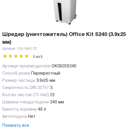
Шредер (уничтожитель) Office Kit S240 (3.9x25
мм)
Артикул:
124-044172
5
из
5
Артикул производителя
OK3925S240
Способ резки
Перекрестный
Размер частицы
3.9x25 мм
Секретность DIN 32757
3
Кол-во листов (70 г/м2)
22
Ширина гнезда подачи
240 мм
Емкость корзины
40 л
Автоподача
Нет
Показать все