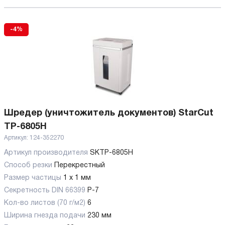
-4%
Шредер (уничтожитель документов) StarCut
TP-6805H
Артикул:
124-352270
Артикул производителя
SKTP-6805H
Способ резки
Перекрестный
Размер частицы
1 x 1 мм
Секретность DIN 66399
P-7
Кол-во листов (70 г/м2)
6
Ширина гнезда подачи
230 мм