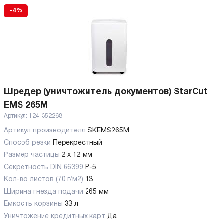
-4%
Шредер (уничтожитель документов) StarCut
EMS 265M
Артикул:
124-352268
Артикул производителя
SKEMS265M
Способ резки
Перекрестный
Размер частицы
2 x 12 мм
Секретность DIN 66399
P-5
Кол-во листов (70 г/м2)
13
Ширина гнезда подачи
265 мм
Емкость корзины
33 л
Уничтожение кредитных карт
Да