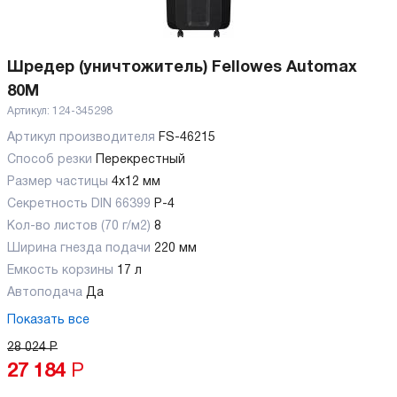
Шредер (уничтожитель) Fellowes Automax
80M
Артикул:
124-345298
Артикул производителя
FS-46215
Способ резки
Перекрестный
Размер частицы
4x12 мм
Секретность DIN 66399
P-4
Кол-во листов (70 г/м2)
8
Ширина гнезда подачи
220 мм
Емкость корзины
17 л
Автоподача
Да
Показать все
28 024
Р
27 184
Р