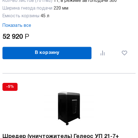
Кол-во листов (70 г/м2)
11, в режиме автоподачи 300
Ширина гнезда подачи
220 мм
Емкость корзины
45 л
Показать все
52 920
Р
В корзину
-5%
Шредер (уничтожитель) Гелеос УП 21-7+