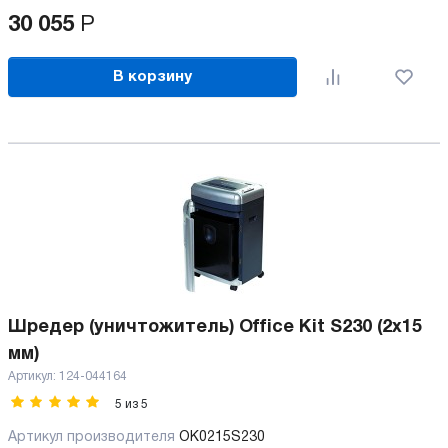
30 055
Р
В корзину
Шредер (уничтожитель) Office Kit S230 (2x15
мм)
Артикул:
124-044164
5
из
5
Артикул производителя
OK0215S230