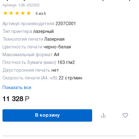
Артикул:
108-202303
5
из
5
Артикул производителя
2207C001
Тип принтера
лазерный
Технология печати
Лазерная
Цветность печати
черно-белая
Максимальный формат
А4
Плотность бумаги (макс)
163 г/м2
Двусторонняя печать
нет
Скорость печати (А4, ч/б)
22 стр/мин
Показать все
11 328
Р
В корзину