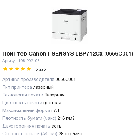
Принтер Canon i-SENSYS LBP712Cx (0656C001)
Артикул:
108-202197
5
из
5
Артикул производителя
0656C001
Тип принтера
лазерный
Технология печати
Лазерная
Цветность печати
цветная
Максимальный формат
А4
Плотность бумаги (макс)
216 г/м2
Двусторонняя печать
есть
Скорость печати (А4, ч/б)
38 стр/мин