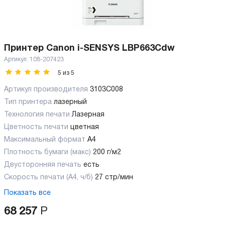
Принтер Canon i-SENSYS LBP663Cdw
Артикул:
108-207423
5
из
5
Артикул производителя
3103C008
Тип принтера
лазерный
Технология печати
Лазерная
Цветность печати
цветная
Максимальный формат
А4
Плотность бумаги (макс)
200 г/м2
Двусторонняя печать
есть
Скорость печати (А4, ч/б)
27 стр/мин
Показать все
68 257
Р