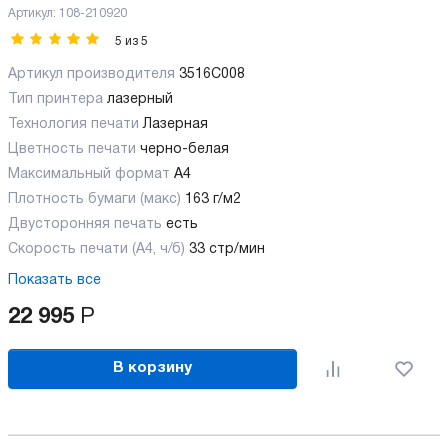
Артикул:
108-210920
5
из
5
Артикул производителя
3516C008
Тип принтера
лазерный
Технология печати
Лазерная
Цветность печати
черно-белая
Максимальный формат
А4
Плотность бумаги (макс)
163 г/м2
Двусторонняя печать
есть
Скорость печати (А4, ч/б)
33 стр/мин
Показать все
22 995
Р
В корзину