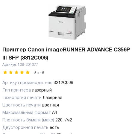
Принтер Canon imageRUNNER ADVANCE C356P
III SFP (3312C006)
Артикул:
108-204277
5
из
5
Артикул производителя
3312C006
Тип принтера
лазерный
Технология печати
Лазерная
Цветность печати
цветная
Максимальный формат
А4
Плотность бумаги (макс)
220 г/м2
Двусторонняя печать
есть