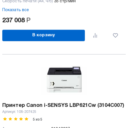
Скорость печати (А4, ч/б)
35 стр/мин
Показать все
237 008
Р
В корзину
Принтер Canon i-SENSYS LBP621Cw (3104C007)
Артикул:
108-207425
5
из
5