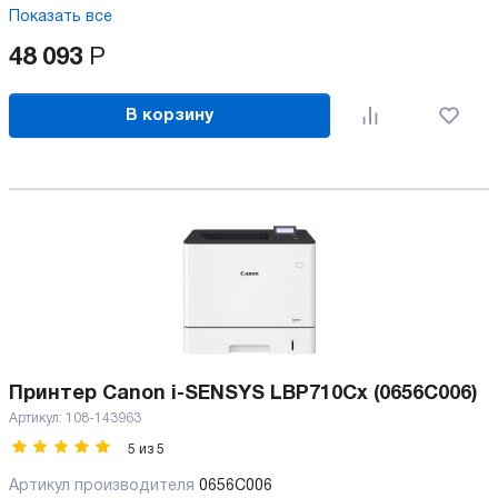
Показать все
48 093
Р
В корзину
Принтер Canon i-SENSYS LBP710Cx (0656C006)
Артикул:
108-143963
5
из
5
Артикул производителя
0656C006