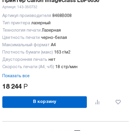
Принтер Canon imageClass LBP6030
Артикул:
143-350732
Артикул производителя
8468B008
Тип принтера
лазерный
Технология печати
Лазерная
Цветность печати
черно-белая
Максимальный формат
А4
Плотность бумаги (макс)
163 г/м2
Двусторонняя печать
нет
Скорость печати (А4, ч/б)
18 стр/мин
Показать все
18 244
Р
В корзину