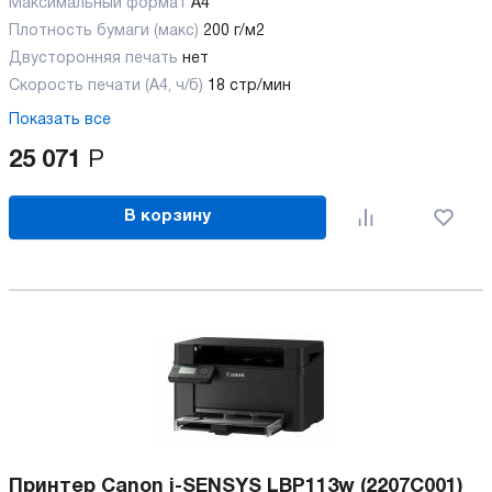
Максимальный формат
А4
Плотность бумаги (макс)
200 г/м2
Двусторонняя печать
нет
Скорость печати (А4, ч/б)
18 стр/мин
Показать все
25 071
Р
В корзину
Принтер Canon i-SENSYS LBP113w (2207C001)