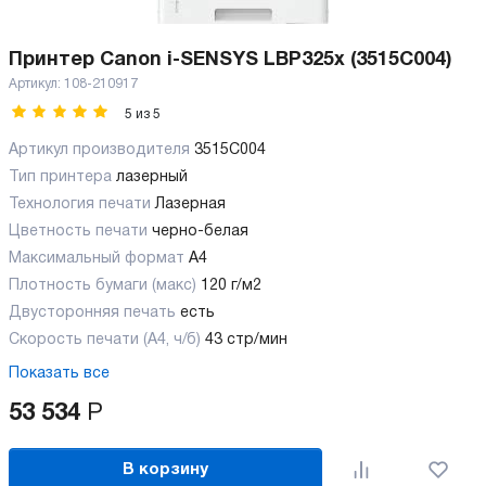
Принтер Canon i-SENSYS LBP325x (3515C004)
Артикул:
108-210917
5
из
5
Артикул производителя
3515C004
Тип принтера
лазерный
Технология печати
Лазерная
Цветность печати
черно-белая
Максимальный формат
А4
Плотность бумаги (макс)
120 г/м2
Двусторонняя печать
есть
Скорость печати (А4, ч/б)
43 стр/мин
Показать все
53 534
Р
В корзину