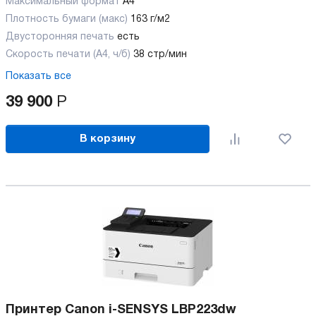
Максимальный формат
А4
Плотность бумаги (макс)
163 г/м2
Двусторонняя печать
есть
Скорость печати (А4, ч/б)
38 стр/мин
Показать все
39 900
Р
В корзину
Принтер Canon i-SENSYS LBP223dw