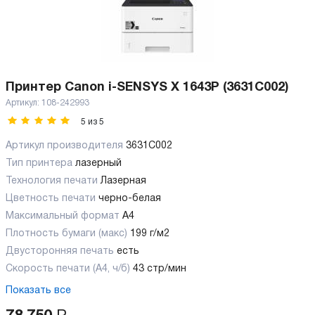
Принтер Canon i-SENSYS X 1643P (3631C002)
Артикул:
108-242993
5
из
5
Артикул производителя
3631C002
Тип принтера
лазерный
Технология печати
Лазерная
Цветность печати
черно-белая
Максимальный формат
А4
Плотность бумаги (макс)
199 г/м2
Двусторонняя печать
есть
Скорость печати (А4, ч/б)
43 стр/мин
Показать все