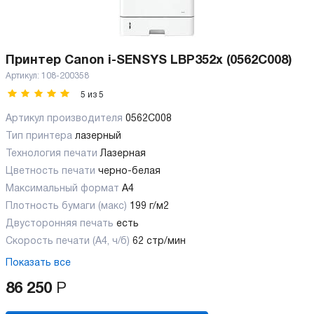
Принтер Canon i-SENSYS LBP352x (0562C008)
Артикул:
108-200358
5
из
5
Артикул производителя
0562C008
Тип принтера
лазерный
Технология печати
Лазерная
Цветность печати
черно-белая
Максимальный формат
А4
Плотность бумаги (макс)
199 г/м2
Двусторонняя печать
есть
Скорость печати (А4, ч/б)
62 стр/мин
Показать все
86 250
Р