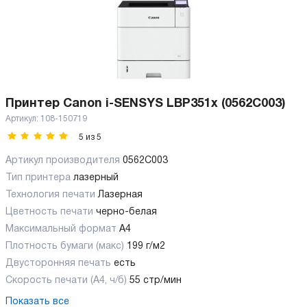
Принтер Canon i-SENSYS LBP351x (0562C003)
Артикул:
108-150719
5
из
5
Артикул производителя
0562C003
Тип принтера
лазерный
Технология печати
Лазерная
Цветность печати
черно-белая
Максимальный формат
А4
Плотность бумаги (макс)
199 г/м2
Двусторонняя печать
есть
Скорость печати (А4, ч/б)
55 стр/мин
Показать все