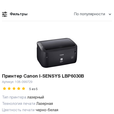
Фильтры
Принтер Canon I-SENSYS LBP6030B
Артикул:
108-099729
5
из
5
Тип принтера
лазерный
Технология печати
Лазерная
Цветность печати
черно-белая