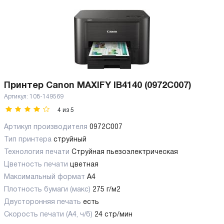
Принтер Canon MAXIFY IB4140 (0972C007)
Артикул:
108-149569
4
из
5
Артикул производителя
0972C007
Тип принтера
струйный
Технология печати
Струйная пьезоэлектрическая
Цветность печати
цветная
Максимальный формат
А4
Плотность бумаги (макс)
275 г/м2
Двусторонняя печать
есть
Скорость печати (А4, ч/б)
24 стр/мин