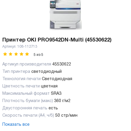
Принтер OKI PRO9542DN-Multi (45530622)
Артикул:
108-112713
5
из
5
Артикул производителя
45530622
Тип принтера
светодиодный
Технология печати
Светодиодная
Цветность печати
цветная
Максимальный формат
SRA3
Плотность бумаги (макс)
360 г/м2
Двусторонняя печать
есть
Скорость печати (А4, ч/б)
50 стр/мин
Показать все