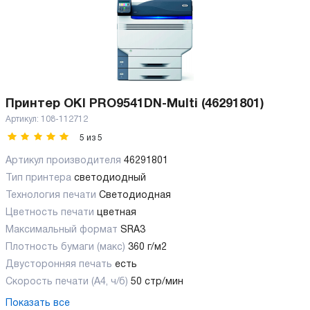
Принтер OKI PRO9541DN-Multi (46291801)
Артикул:
108-112712
5
из
5
Артикул производителя
46291801
Тип принтера
светодиодный
Технология печати
Светодиодная
Цветность печати
цветная
Максимальный формат
SRA3
Плотность бумаги (макс)
360 г/м2
Двусторонняя печать
есть
Скорость печати (А4, ч/б)
50 стр/мин
Показать все