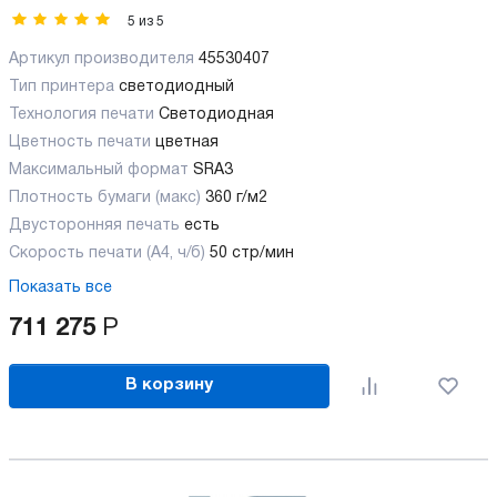
5
из
5
Артикул производителя
45530407
Тип принтера
светодиодный
Технология печати
Светодиодная
Цветность печати
цветная
Максимальный формат
SRA3
Плотность бумаги (макс)
360 г/м2
Двусторонняя печать
есть
Скорость печати (А4, ч/б)
50 стр/мин
Показать все
711 275
Р
В корзину