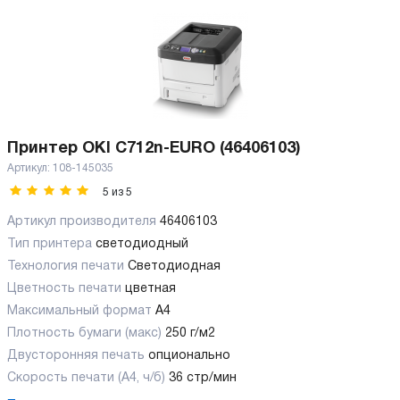
Принтер OKI C712n-EURO (46406103)
Артикул:
108-145035
5
из
5
Артикул производителя
46406103
Тип принтера
светодиодный
Технология печати
Светодиодная
Цветность печати
цветная
Максимальный формат
А4
Плотность бумаги (макс)
250 г/м2
Двусторонняя печать
опционально
Скорость печати (А4, ч/б)
36 стр/мин