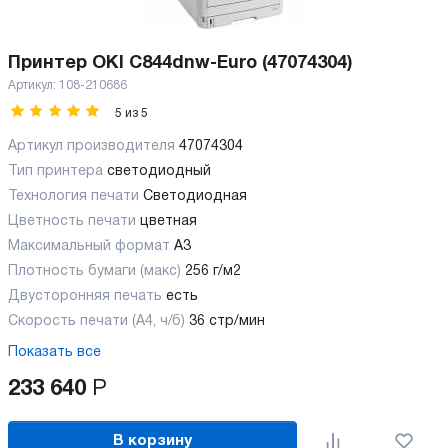
Принтер OKI C844dnw-Euro (47074304)
Артикул:
108-210686
5
из
5
Артикул производителя
47074304
Тип принтера
светодиодный
Технология печати
Светодиодная
Цветность печати
цветная
Максимальный формат
А3
Плотность бумаги (макс)
256 г/м2
Двусторонняя печать
есть
Скорость печати (А4, ч/б)
36 стр/мин
Показать все
233 640
Р
В корзину