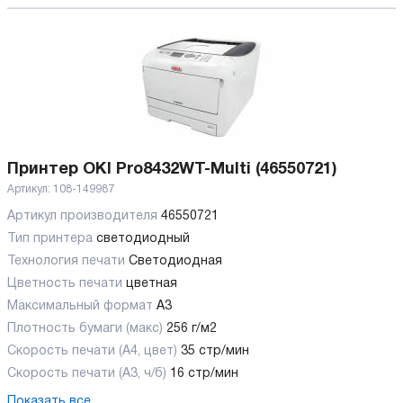
Принтер OKI Pro8432WT-Multi (46550721)
Артикул:
108-149987
Артикул производителя
46550721
Тип принтера
светодиодный
Технология печати
Светодиодная
Цветность печати
цветная
Максимальный формат
А3
Плотность бумаги (макс)
256 г/м2
Скорость печати (А4, цвет)
35 стр/мин
Скорость печати (А3, ч/б)
16 стр/мин
Показать все