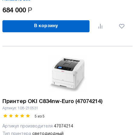
684 000
Р
В корзину
Принтер OKI C834nw-Euro (47074214)
Артикул:
108-210531
5
из
5
Артикул производителя
47074214
Тип принтера
светодиодный