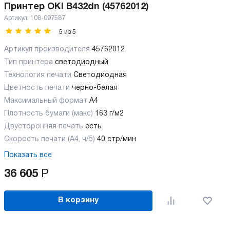
Принтер OKI B432dn (45762012)
Артикул:
108-097587
5
из
5
Артикул производителя
45762012
Тип принтера
светодиодный
Технология печати
Светодиодная
Цветность печати
черно-белая
Максимальный формат
А4
Плотность бумаги (макс)
163 г/м2
Двусторонняя печать
есть
Скорость печати (А4, ч/б)
40 стр/мин
Показать все
36 605
Р
В корзину