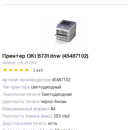
Принтер OKI B731dnw (45487102)
Артикул:
108-012953
5
из
5
Артикул производителя
45487102
Тип принтера
светодиодный
Технология печати
Светодиодная
Цветность печати
черно-белая
Максимальный формат
А4
Плотность бумаги (макс)
253 г/м2
Двусторонняя печать
есть