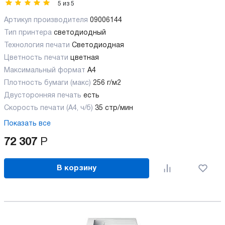
5
из
5
Артикул производителя
09006144
Тип принтера
светодиодный
Технология печати
Светодиодная
Цветность печати
цветная
Максимальный формат
А4
Плотность бумаги (макс)
256 г/м2
Двусторонняя печать
есть
Скорость печати (А4, ч/б)
35 стр/мин
Показать все
72 307
Р
В корзину