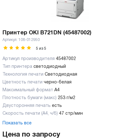
Принтер OKI B721DN (45487002)
Артикул:
108-012950
5
из
5
Артикул производителя
45487002
Тип принтера
светодиодный
Технология печати
Светодиодная
Цветность печати
черно-белая
Максимальный формат
А4
Плотность бумаги (макс)
253 г/м2
Двусторонняя печать
есть
Скорость печати (А4, ч/б)
47 стр/мин
Показать все
Цена по запросу