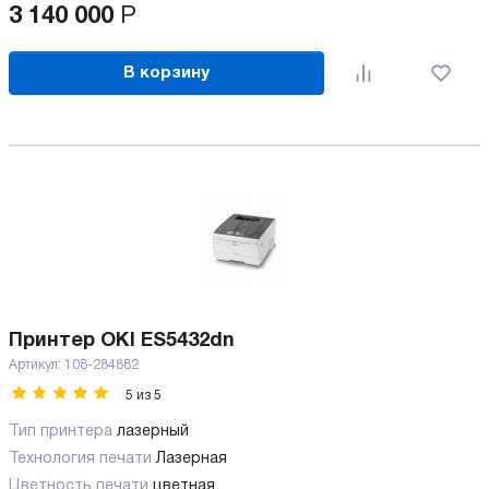
3 140 000
Р
В корзину
Принтер OKI ES5432dn
Артикул:
108-284882
5
из
5
Тип принтера
лазерный
Технология печати
Лазерная
Цветность печати
цветная