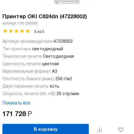
Принтер OKI C824dn (47228002)
Артикул:
108-206085
5
из
5
Артикул производителя
47228002
Тип принтера
светодиодный
Технология печати
Светодиодная
Цветность печати
цветная
Максимальный формат
А3
Плотность бумаги (макс)
256 г/м2
Двусторонняя печать
есть
Скорость печати (А4, ч/б)
26 стр/мин
Показать все
171 728
Р
В корзину