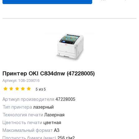
Принтер OKI C834dnw (47228005)
Артикул:
108-239016
5
из
5
Артикул производителя
47228005
Тип принтера
лазерный
Технология печати
Лазерная
Цветность печати
цветная
Максимальный формат
А3
Плотность бумаги (макс)
256 г/м2