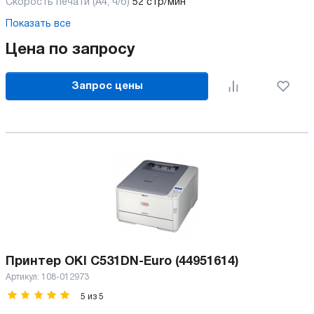
Скорость печати (А4, ч/б)
52 стр/мин
Показать все
Цена по запросу
Запрос цены
Принтер OKI C531DN-Euro (44951614)
Артикул:
108-012973
5
из
5