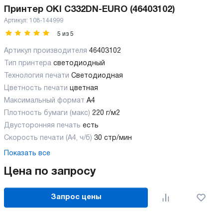
Принтер OKI C332DN-EURO (46403102)
Артикул:
108-144999
5
из
5
Артикул производителя
46403102
Тип принтера
светодиодный
Технология печати
Светодиодная
Цветность печати
цветная
Максимальный формат
А4
Плотность бумаги (макс)
220 г/м2
Двусторонняя печать
есть
Скорость печати (А4, ч/б)
30 стр/мин
Показать все
Цена по запросу
Запрос цены