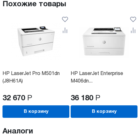
Похожие товары
HP LaserJet Pro M501dn
HP LaserJet Enterprise
(J8H61A)
M406dn...
32 670
Р
36 180
Р
В корзину
В корзину
Аналоги