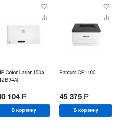
P Color Laser 150a
Pantum CP1100
Pantu
4ZB94A)
(CP110
30 104
Р
45 375
Р
43 3
В корзину
В корзину
В