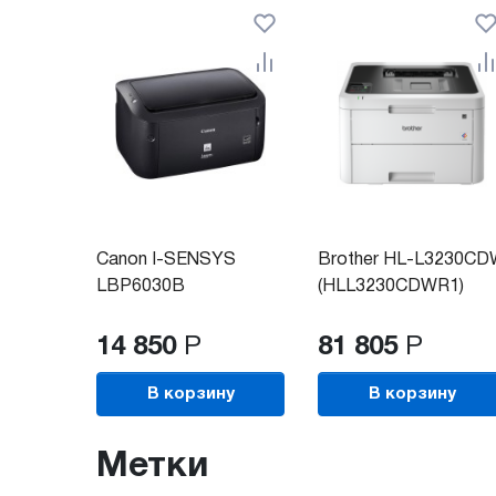
Canon I-SENSYS
Brother HL-L3230C
LBP6030B
(HLL3230CDWR1)
14 850
Р
81 805
Р
В корзину
В корзину
Метки