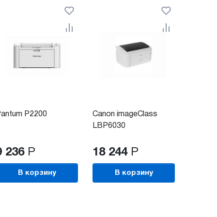
antum P2200
Canon imageClass
LBP6030
9 236
Р
18 244
Р
В корзину
В корзину