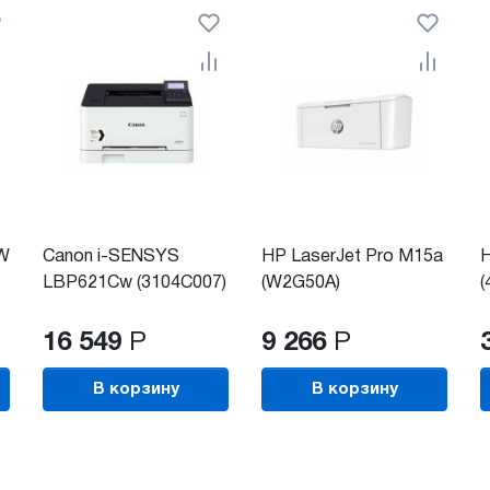
DW
Canon i-SENSYS
HP LaserJet Pro M15a
H
LBP621Cw (3104C007)
(W2G50A)
(
16 549
Р
9 266
Р
В корзину
В корзину