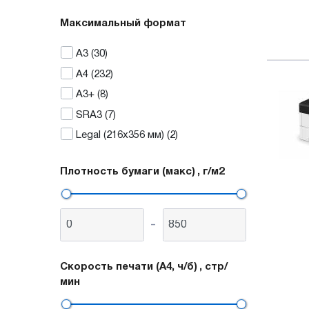
Максимальный формат
А3
(30)
А4
(232)
А3+
(8)
SRA3
(7)
Legal (216x356 мм)
(2)
Плотность бумаги (макс)
, г/м2
-
Скорость печати (А4, ч/б)
, стр/
мин