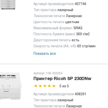
Артикул производителя
407746
Тип принтера
лазерный
Технология печати
Лазерная
Цветность печати
цветная
Максимальный формат
SRA3
Плотность бумаги (макс)
300 г/м2
Двусторонняя печать
есть
Скорость печати (А4, ч/б)
60 стр/мин
Показать все
Артикул:
108-203259
Принтер Ricoh SP 230DNw
5
из
5
Артикул производителя
408291
Тип принтера
лазерный
Технология печати
Лазерная