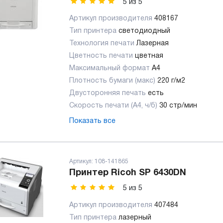
5
из
5
Артикул производителя
408167
Тип принтера
светодиодный
Технология печати
Лазерная
Цветность печати
цветная
Максимальный формат
А4
Плотность бумаги (макс)
220 г/м2
Двусторонняя печать
есть
Скорость печати (А4, ч/б)
30 стр/мин
Показать все
Артикул:
108-141865
Принтер Ricoh SP 6430DN
5
из
5
Артикул производителя
407484
Тип принтера
лазерный