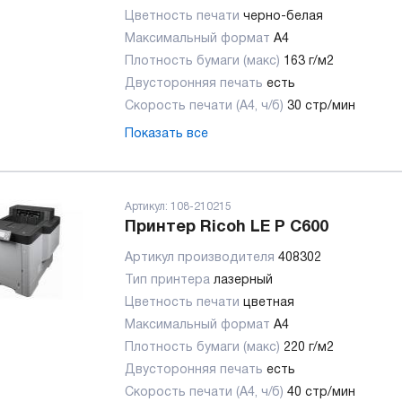
Цветность печати
черно-белая
Максимальный формат
А4
Плотность бумаги (макс)
163 г/м2
Двусторонняя печать
есть
Скорость печати (А4, ч/б)
30 стр/мин
Показать все
Артикул:
108-210215
Принтер Ricoh LE P C600
Артикул производителя
408302
Тип принтера
лазерный
Цветность печати
цветная
Максимальный формат
А4
Плотность бумаги (макс)
220 г/м2
Двусторонняя печать
есть
Скорость печати (А4, ч/б)
40 стр/мин