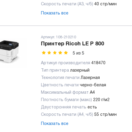
Скорость печати (А3, ч/б)
40 стр/мин
Показать все
Артикул:
108-210210
Принтер Ricoh LE P 800
5
из
5
Артикул производителя
418470
Тип принтера
лазерный
Технология печати
Лазерная
Цветность печати
черно-белая
Максимальный формат
А4
Плотность бумаги (макс)
220 г/м2
Двусторонняя печать
есть
Скорость печати (А4, ч/б)
55 стр/мин
Показать все