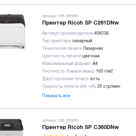
Артикул:
108-200905
Принтер Ricoh SP C261DNw
Артикул производителя
408236
Тип принтера
лазерный
Технология печати
Лазерная
Цветность печати
цветная
Максимальный формат
А4
Плотность бумаги (макс)
160 г/м2
Двусторонняя печать
есть
Скорость печати (А4, ч/б)
20 стр/мин
Показать все
Артикул:
108-200909
Принтер Ricoh SP C360DNw