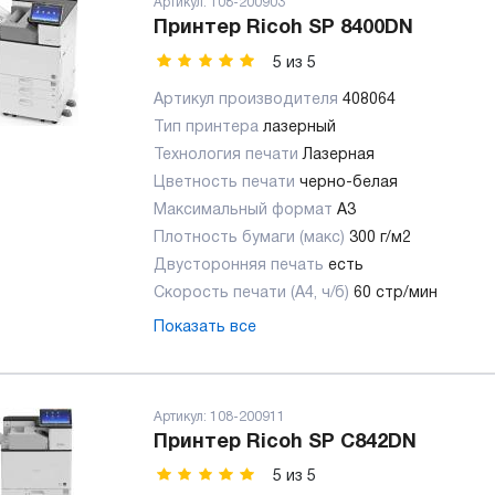
Артикул:
108-200903
Принтер Ricoh SP 8400DN
5
из
5
Артикул производителя
408064
Тип принтера
лазерный
Технология печати
Лазерная
Цветность печати
черно-белая
Максимальный формат
А3
Плотность бумаги (макс)
300 г/м2
Двусторонняя печать
есть
Скорость печати (А4, ч/б)
60 стр/мин
Показать все
Артикул:
108-200911
Принтер Ricoh SP C842DN
5
из
5