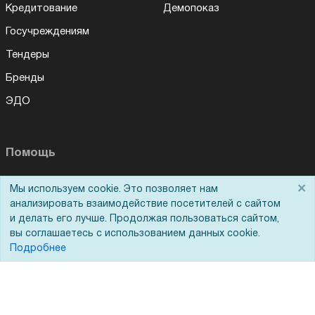
Кредитование
Демопоказ
Госучреждениям
Тендеры
Бренды
ЭДО
Помощь
Вопрос-ответ
×
Мы используем cookie. Это позволяет нам
анализировать взаимодействие посетителей с сайтом
Реквизиты
и делать его лучше. Продолжая пользоваться сайтом,
Гарантии и возврат
вы соглашаетесь с использованием данных cookie.
Подробнее
Сервисный центр
Вакансии
Обратная связь