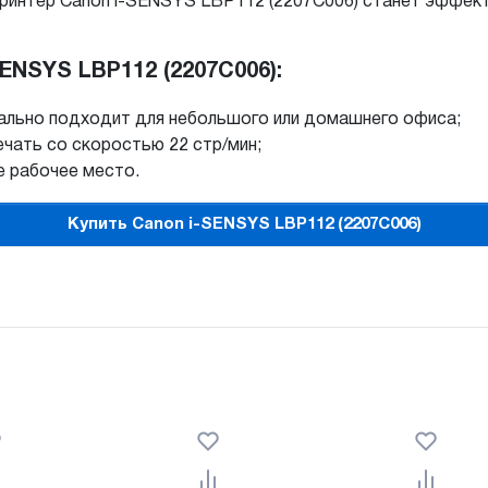
принтер Canon i-SENSYS LBP112 (2207C006) станет эффе
NSYS LBP112 (2207C006):
еально подходит для небольшого или домашнего офиса;
чать со скоростью 22 стр/мин;
е рабочее место.
Купить Canon i-SENSYS LBP112 (2207C006)