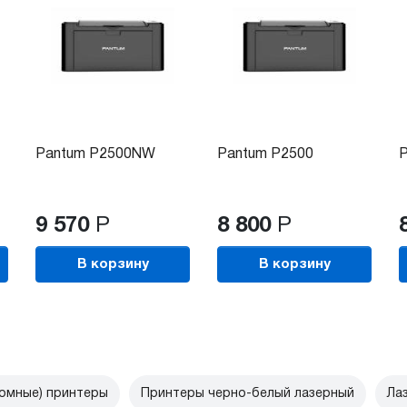
Pantum P2500NW
Pantum P2500
P
9 570
Р
8 800
Р
В корзину
В корзину
омные) принтеры
Принтеры черно-белый лазерный
Ла