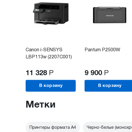
Canon i-SENSYS
Pantum P2500W
LBP113w (2207C001)
11 328
Р
9 900
Р
В корзину
В корзину
Метки
Принтеры формата А4
Черно-белые (монохр