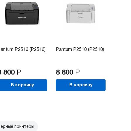
antum P2516 (P2516)
Pantum P2518 (P2518)
HP Lase
2502dw
8 800
Р
8 800
Р
30 7
В корзину
В корзину
В
зерные принтеры