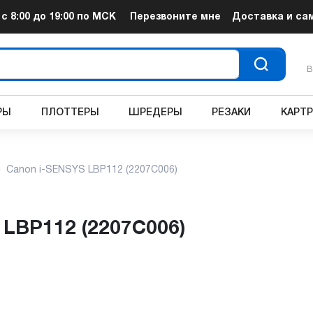
т
с 8:00 до 19:00
по МСК
Перезвоните мне
Доставка и са
В
РЫ
ПЛОТТЕРЫ
ШРЕДЕРЫ
РЕЗАКИ
КАРТ
Canon i-SENSYS LBP112 (2207C006)
 LBP112 (2207C006)