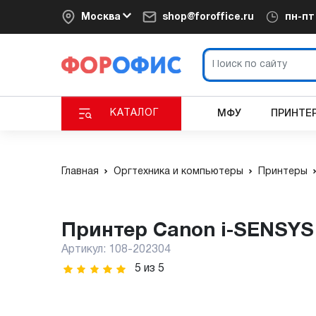
Москва
shop@foroffice.ru
пн-п
КАТАЛОГ
МФУ
ПРИНТЕ
Главная
Оргтехника и компьютеры
Принтеры
Принтер Canon i-SENSYS
Артикул:
108-202304
5
из
5