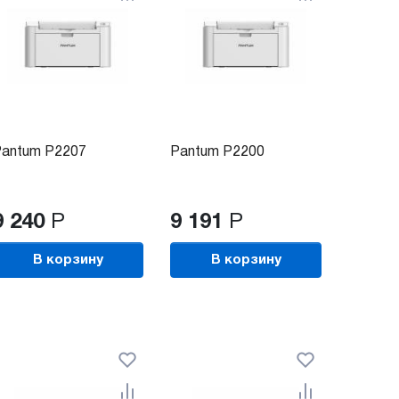
antum P2207
Pantum P2200
9 240
Р
9 191
Р
В корзину
В корзину