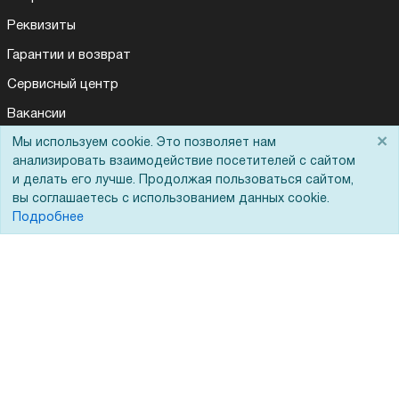
Реквизиты
Гарантии и возврат
Сервисный центр
Вакансии
×
Мы используем cookie. Это позволяет нам
Обратная связь
анализировать взаимодействие посетителей с сайтом
Для Таможенного союза
и делать его лучше. Продолжая пользоваться сайтом,
вы соглашаетесь с использованием данных cookie.
Подробнее
Запрос актов сверки
© 2002 - 2026 Форофис – поставки оборудования для бизнеса:
полиграфического, банковского, презентационного и оргтехники
На информационном ресурсе применяются
рекомендательные
технологии
Наш сайт защищен с помощью Yandex SmartCaptcha и