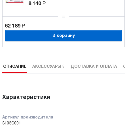
8 140
Р
62 189
Р
В корзину
ОПИСАНИЕ
АКСЕССУАРЫ
8
ДОСТАВКА И ОПЛАТА
С
Характеристики
Артикул производителя
3103C001