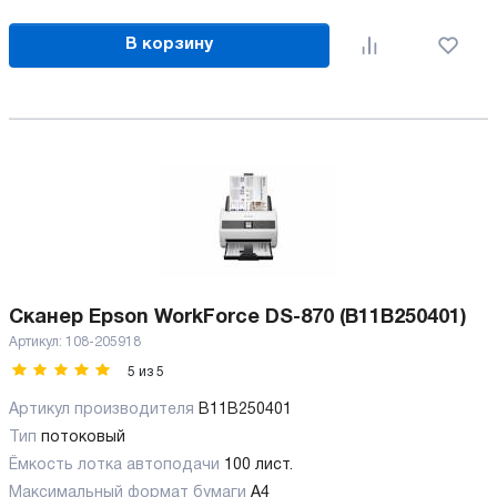
В корзину
Сканер Epson WorkForce DS-870 (B11B250401)
Артикул:
108-205918
5
из
5
Артикул производителя
B11B250401
Тип
потоковый
Ёмкость лотка автоподачи
100 лист.
Максимальный формат бумаги
А4