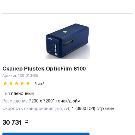
Сканер Plustek OpticFilm 8100
Артикул:
108-013495
5
из
5
Тип
пленочный
Разрешение
7200 x 7200* точек/дюйм
Скорость сканирования (ч/б, А4)
1 (3600 DPI) стр./мин
30 731
Р