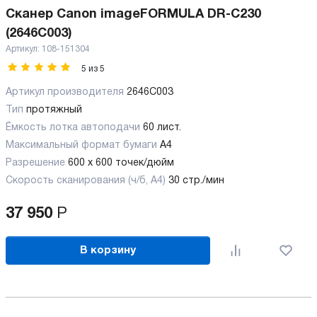
Сканер Canon imageFORMULA DR-C230
(2646C003)
Артикул:
108-151304
5
из
5
Артикул производителя
2646C003
Тип
протяжный
Ёмкость лотка автоподачи
60 лист.
Максимальный формат бумаги
А4
Разрешение
600 x 600 точек/дюйм
Скорость сканирования (ч/б, А4)
30 стр./мин
37 950
Р
В корзину