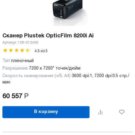
Сканер Plustek OpticFilm 8200i Ai
Артикул:
108-013496
4.5
из
5
Тип
пленочный
Разрешение
7200 x 7200* точек/дюйм
Скорость сканирования (ч/б, А4)
3600 dpi:1, 7200 dpi:0.5 стр./
мин
60 557
Р
В корзину