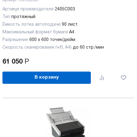
Артикул:
108-202307
Артикул производителя
2405C003
Тип
протяжный
Ёмкость лотка автоподачи
90 лист.
Максимальный формат бумаги
А4
Разрешение
600 x 600 точек/дюйм
Скорость сканирования (ч/б, А4)
до 60 стр./мин
61 050
Р
В корзину