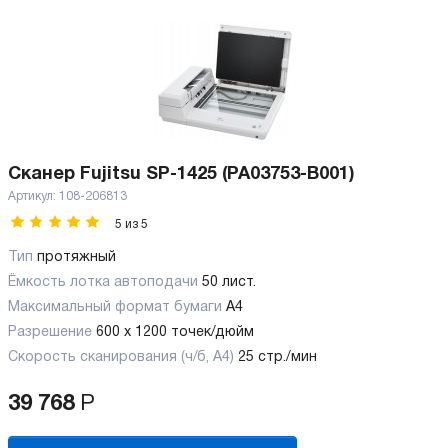
Сканер Fujitsu SP-1425 (PA03753-B001)
Артикул:
108-206813
5
из
5
Тип
протяжный
Ёмкость лотка автоподачи
50 лист.
Максимальный формат бумаги
А4
Разрешение
600 х 1200 точек/дюйм
Скорость сканирования (ч/б, А4)
25 стр./мин
39 768
Р