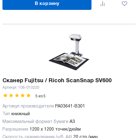
В корзину
Сканер Fujitsu / Ricoh ScanSnap SV600
Артикул:
108-010220
5
из
5
Артикул производителя
PA03641-B301
Тип
книжный
Максимальный формат бумаги
А3
Разрешение
1200 x 1200 точек/дюйм
Скорость сканирования (ч/б, А4)
20 стр./мин