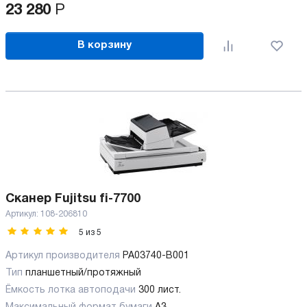
23 280
Р
В корзину
Сканер Fujitsu fi-7700
Артикул:
108-206810
5
из
5
Артикул производителя
PA03740-B001
Тип
планшетный/протяжный
Ёмкость лотка автоподачи
300 лист.