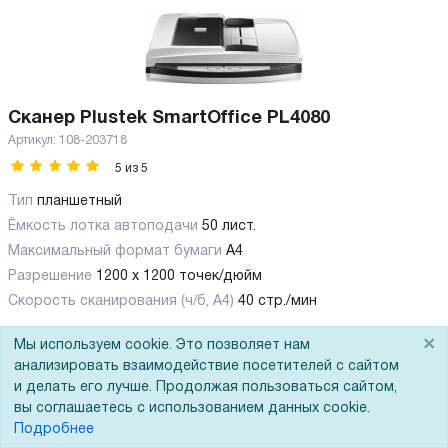
Сканер Plustek SmartOffice PL4080
Артикул:
108-203718
5
из
5
Тип
планшетный
Ёмкость лотка автоподачи
50 лист.
Максимальный формат бумаги
А4
Разрешение
1200 x 1200 точек/дюйм
Скорость сканирования (ч/б, А4)
40 стр./мин
×
40 700
Р
Мы используем cookie. Это позволяет нам
анализировать взаимодействие посетителей с сайтом
и делать его лучше. Продолжая пользоваться сайтом,
В корзину
вы соглашаетесь с использованием данных cookie.
Подробнее