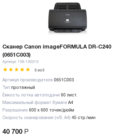
Сканер Canon imageFORMULA DR-C240
(0651C003)
Артикул:
108-100219
5
из
5
Артикул производителя
0651C003
Тип
протяжный
Ёмкость лотка автоподачи
60 лист.
Максимальный формат бумаги
А4
Разрешение
600 x 600 точек/дюйм
Скорость сканирования (ч/б, А4)
45 стр./мин
40 700
Р