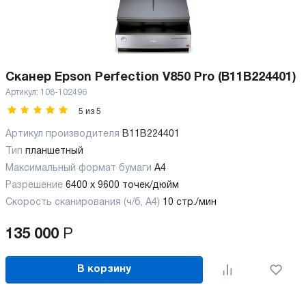
Сканер Epson Perfection V850 Pro (B11B224401)
Артикул:
108-102496
5
из
5
Артикул производителя
B11B224401
Тип
планшетный
Максимальный формат бумаги
А4
Разрешение
6400 x 9600 точек/дюйм
Скорость сканирования (ч/б, А4)
10 стр./мин
135 000
Р
В корзину