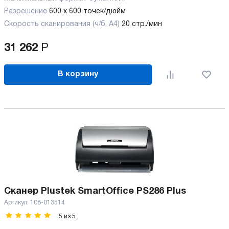
Разрешение
600 x 600 точек/дюйм
Скорость сканирования (ч/б, А4)
20 стр./мин
31 262
Р
В корзину
Сканер Plustek SmartOffice PS286 Plus
Артикул:
108-013514
5
из
5