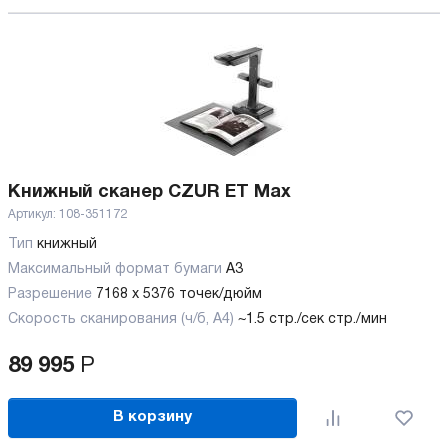
Книжный сканер CZUR ET Max
Артикул:
108-351172
Тип
книжный
Максимальный формат бумаги
А3
Разрешение
7168 x 5376 точек/дюйм
Скорость сканирования (ч/б, А4)
~1.5 стр./сек стр./мин
89 995
Р
В корзину