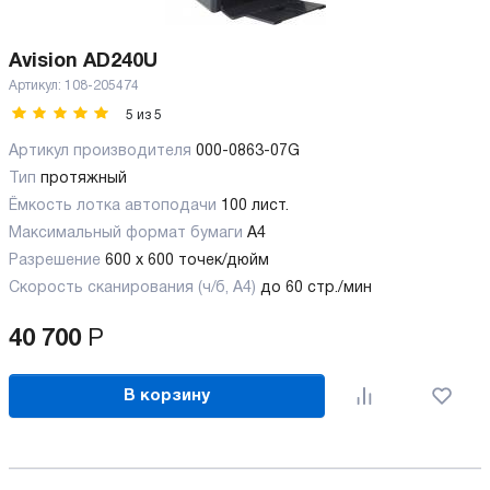
Avision AD240U
Артикул:
108-205474
5
из
5
Артикул производителя
000-0863-07G
Тип
протяжный
Ёмкость лотка автоподачи
100 лист.
Максимальный формат бумаги
А4
Разрешение
600 x 600 точек/дюйм
Скорость сканирования (ч/б, А4)
до 60 стр./мин
40 700
Р
В корзину