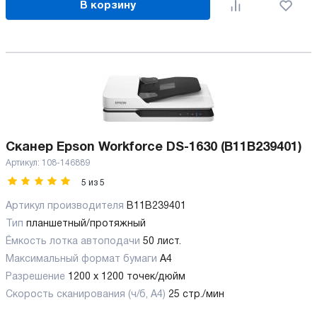
В корзину
Сканер Epson Workforce DS-1630 (B11B239401)
Артикул:
108-146889
5
из
5
Артикул производителя
B11B239401
Тип
планшетный/протяжный
Ёмкость лотка автоподачи
50 лист.
Максимальный формат бумаги
А4
Разрешение
1200 x 1200 точек/дюйм
Скорость сканирования (ч/б, А4)
25 стр./мин