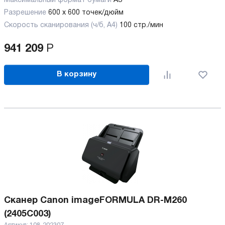
Максимальный формат бумаги
А3
Разрешение
600 x 600 точек/дюйм
Скорость сканирования (ч/б, А4)
100 стр./мин
941 209
Р
В корзину
Сканер Canon imageFORMULA DR-M260
(2405C003)