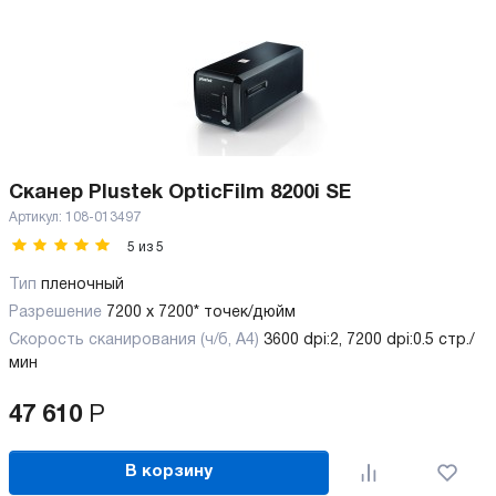
Сканер Plustek OpticFilm 8200i SE
Артикул:
108-013497
5
из
5
Тип
пленочный
Разрешение
7200 x 7200* точек/дюйм
Скорость сканирования (ч/б, А4)
3600 dpi:2, 7200 dpi:0.5 стр./
мин
47 610
Р
В корзину