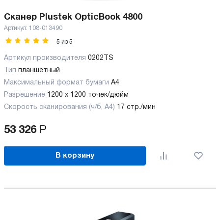
Сканер Plustek OpticBook 4800
Артикул:
108-013490
5
из
5
Артикул производителя
0202TS
Тип
планшетный
Максимальный формат бумаги
А4
Разрешение
1200 x 1200 точек/дюйм
Скорость сканирования (ч/б, А4)
17 стр./мин
53 326
Р
В корзину