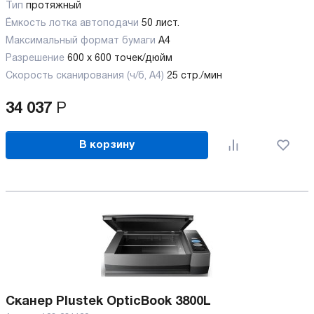
Тип
протяжный
Ёмкость лотка автоподачи
50 лист.
Максимальный формат бумаги
А4
Разрешение
600 x 600 точек/дюйм
Скорость сканирования (ч/б, А4)
25 стр./мин
34 037
Р
В корзину
Сканер Plustek OpticBook 3800L