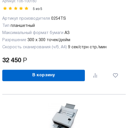
Артикул:
108-100180
5
из
5
Артикул производителя
0254TS
Тип
планшетный
Максимальный формат бумаги
А3
Разрешение
300 х 300 точек/дюйм
Скорость сканирования (ч/б, А4)
9 сек/стрн стр./мин
32 450
Р
В корзину