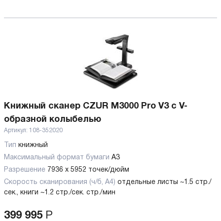
Книжный сканер CZUR M3000 Pro V3 с V-
образной колыбелью
Артикул:
108-352020
Тип
книжный
Максимальный формат бумаги
А3
Разрешение
7936 x 5952 точек/дюйм
Скорость сканирования (ч/б, А4)
отдельные листы ~1.5 стр./
сек., книги ~1.2 стр./сек. стр./мин
399 995
Р