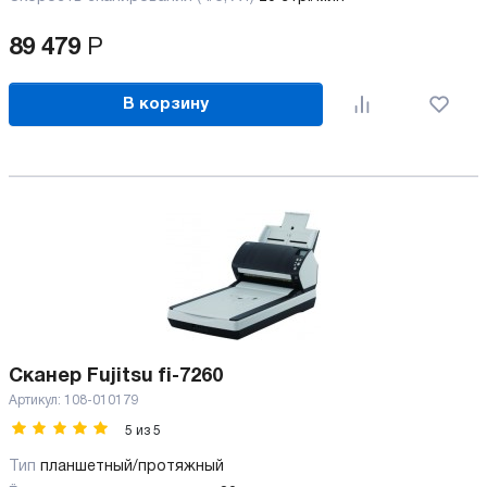
89 479
Р
В корзину
Сканер Fujitsu fi-7260
Артикул:
108-010179
5
из
5
Тип
планшетный/протяжный