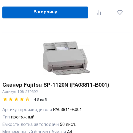
В корзину
Сканер Fujitsu SP-1120N (PA03811-B001)
Артикул:
108-279692
4.8
из
5
Артикул производителя
PA03811-B001
Тип
протяжный
Ёмкость лотка автоподачи
50 лист.
Максимальный формат бумаги
А4