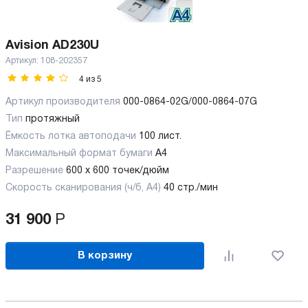
Avision AD230U
Артикул:
108-202357
4
из
5
Артикул производителя
000-0864-02G/000-0864-07G
Тип
протяжный
Ёмкость лотка автоподачи
100 лист.
Максимальный формат бумаги
А4
Разрешение
600 x 600 точек/дюйм
Скорость сканирования (ч/б, А4)
40 стр./мин
31 900
Р
В корзину