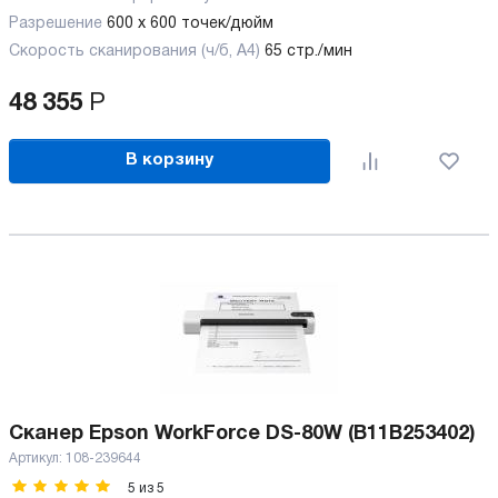
Разрешение
600 x 600 точек/дюйм
Скорость сканирования (ч/б, А4)
65 стр./мин
48 355
Р
В корзину
Сканер Epson WorkForce DS-80W (B11B253402)
Артикул:
108-239644
5
из
5