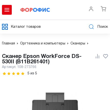
Каталог товаров
Поиск
Главная
Оргтехника и компьютеры
Сканеры
Сканер Epson WorkForce DS-
530II (B11B261401)
Артикул:
108-273766
5
из
5