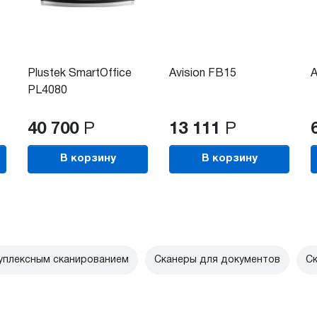
Plustek SmartOffice
Avision FB15
A
PL4080
40 700
Р
13 111
Р
В корзину
В корзину
уплексным сканированием
Сканеры для документов
Ск