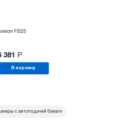
vision FB25
6 381
Р
В корзину
анеры с автоподачей бумаги