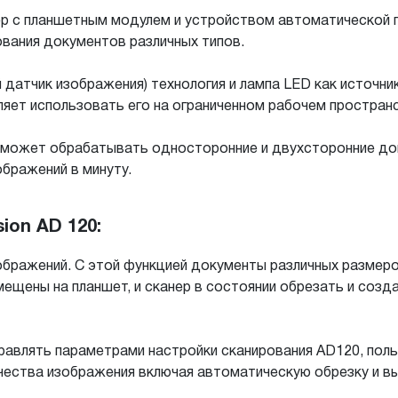
нер с планшетным модулем и устройством автоматической
вания документов различных типов.
 датчик изображения) технология и лампа LED как источник
яет использовать его на ограниченном рабочем простран
р может обрабатывать односторонние и двухсторонние д
ображений в минуту.
ion AD 120:
бражений. С этой функцией документы различных размеро
омещены на планшет, и сканер в состоянии обрезать и соз
правлять параметрами настройки сканирования AD120, пол
ачества изображения включая автоматическую обрезку и 