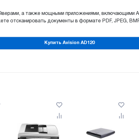
верами, а также мощными приложениями, включающими Avis
е отсканировать документы в формате PDF, JPEG, BMP ил
Купить Avision AD120