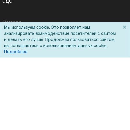
ЭДО
Помощь
×
Мы используем cookie. Это позволяет нам
анализировать взаимодействие посетителей с сайтом
Вопрос-ответ
и делать его лучше. Продолжая пользоваться сайтом,
Реквизиты
вы соглашаетесь с использованием данных cookie.
Подробнее
Гарантии и возврат
Сервисный центр
Вакансии
Обратная связь
Для Таможенного союза
Запрос актов сверки