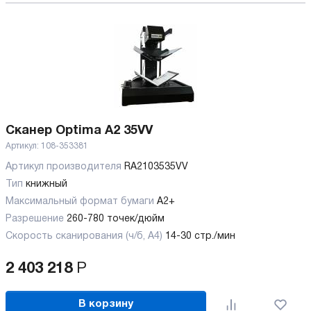
Сканер Optima A2 35VV
Артикул:
108-353381
Артикул производителя
RA2103535VV
Тип
книжный
Максимальный формат бумаги
А2+
Разрешение
260-780 точек/дюйм
Скорость сканирования (ч/б, А4)
14-30 стр./мин
2 403 218
Р
В корзину