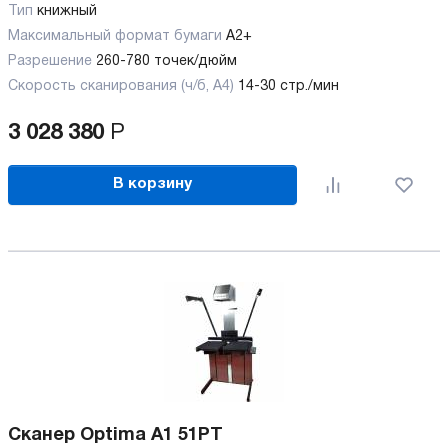
Тип
книжный
Максимальный формат бумаги
А2+
Разрешение
260-780 точек/дюйм
Скорость сканирования (ч/б, А4)
14-30 стр./мин
3 028 380
Р
В корзину
Сканер Optima A1 51PT