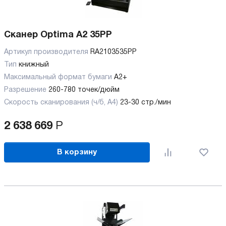
Сканер Optima A2 35PP
Артикул производителя
RA2103535PP
Тип
книжный
Максимальный формат бумаги
А2+
Разрешение
260-780 точек/дюйм
Скорость сканирования (ч/б, А4)
23-30 стр./мин
2 638 669
Р
В корзину