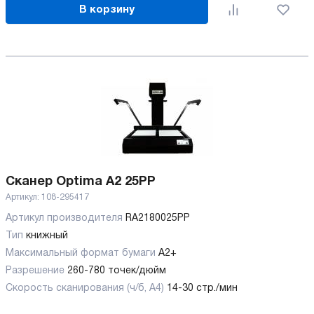
В корзину
Сканер Optima A2 25PP
Артикул:
108-295417
Артикул производителя
RA2180025PP
Тип
книжный
Максимальный формат бумаги
А2+
Разрешение
260-780 точек/дюйм
Скорость сканирования (ч/б, А4)
14-30 стр./мин