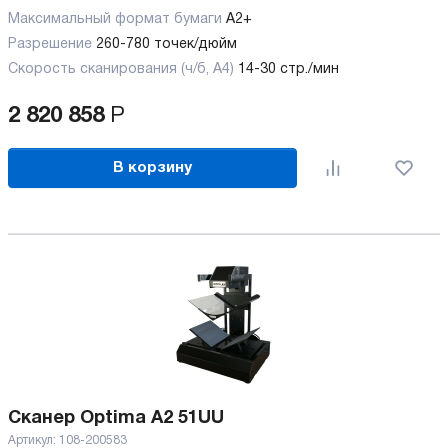
Максимальный формат бумаги
А2+
Разрешение
260-780 точек/дюйм
Скорость сканирования (ч/б, А4)
14-30 стр./мин
2 820 858
Р
В корзину
Сканер Optima A2 51UU
Артикул:
108-200583