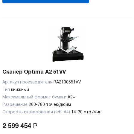
Сканер Optima A2 51VV
Артикул производителя
RA2100551VV
Тип
книжный
Максимальный формат бумаги
А2+
Разрешение
260-780 точек/дюйм
Скорость сканирования (ч/б, А4)
14-30 стр./мин
2 599 454
Р