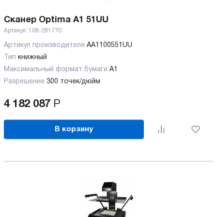
Сканер Optima A1 51UU
Артикул:
108-281770
Артикул производителя
AA1100551UU
Тип
книжный
Максимальный формат бумаги
А1
Разрешение
300 точек/дюйм
4 182 087
Р
В корзину