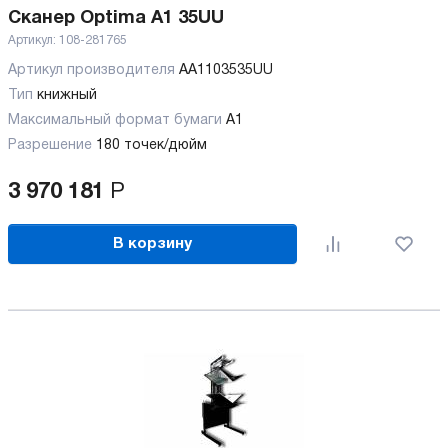
Сканер Optima A1 35UU
Артикул:
108-281765
Артикул производителя
AA1103535UU
Тип
книжный
Максимальный формат бумаги
А1
Разрешение
180 точек/дюйм
3 970 181
Р
В корзину