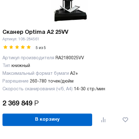
Сканер Optima A2 25VV
Артикул:
108-284561
5
из
5
Артикул производителя
RA2180025VV
Тип
книжный
Максимальный формат бумаги
А2+
Разрешение
260-780 точек/дюйм
Скорость сканирования (ч/б, А4)
14-30 стр./мин
2 369 849
Р
В корзину