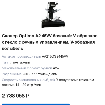
Сканер Optima A2 45VV базовый: V-образное
стекло с ручным управлением, V-образная
колыбель
Артикул производителя
AA215DS2445VV
Тип
планетарный
Максимальный формат бумаги
А2+
Разрешение
250 - 777 точек/дюйм
Скорость сканирования (ч/б, А4)
В полуавтоматическом
режиме 14 - 30 стр./мин
2 788 058
Р