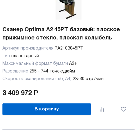
Сканер Optima A2 45PT базовый: плоское
прижимное стекло, плоская колыбель
Артикул производителя
RA2103045PT
Тип
планетарный
Максимальный формат бумаги
А2+
Разрешение
255 - 744 точек/дюйм
Скорость сканирования (ч/б, А4)
23-30 стр./мин
3 409 972
Р
В корзину