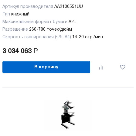
Артикул производителя
AA2100551UU
Тип
книжный
Максимальный формат бумаги
А2+
Разрешение
260-780 точек/дюйм
Скорость сканирования (ч/б, А4)
14-30 стр./мин
3 034 063
Р
В корзину