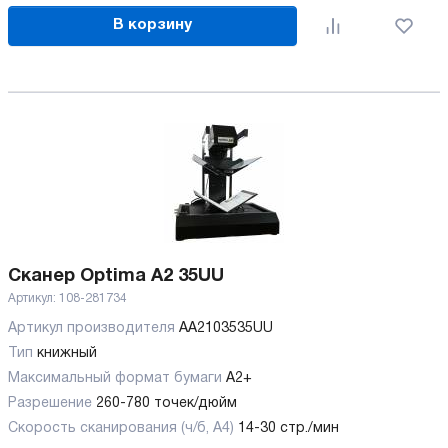
В корзину
Сканер Optima A2 35UU
Артикул:
108-281734
Артикул производителя
AA2103535UU
Тип
книжный
Максимальный формат бумаги
А2+
Разрешение
260-780 точек/дюйм
Скорость сканирования (ч/б, А4)
14-30 стр./мин