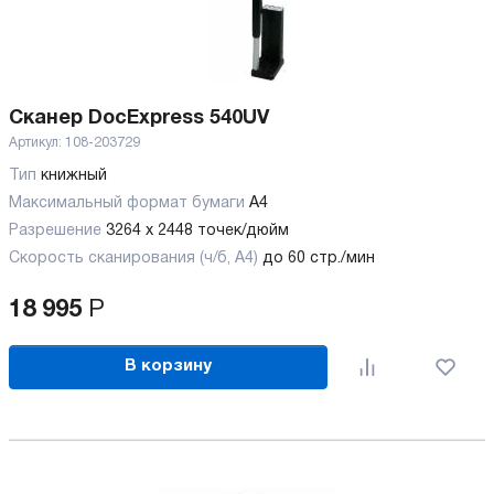
Сканер DocExpress 540UV
Артикул:
108-203729
Тип
книжный
Максимальный формат бумаги
А4
Разрешение
3264 x 2448 точек/дюйм
Скорость сканирования (ч/б, А4)
до 60 стр./мин
18 995
Р
В корзину