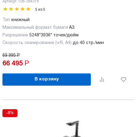
Артикул:
108-284218
5
из
5
Тип
книжный
Максимальный формат бумаги
А3
Разрешение
5248*3936* точек/дюйм
Скорость сканирования (ч/б, А4)
до 40 стр./мин
69 995
Р
66 495
Р
В корзину
-5%