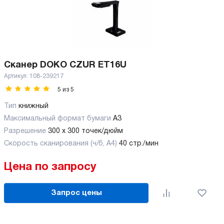
Сканер DOKO CZUR ET16U
Артикул:
108-239217
5
из
5
Тип
книжный
Максимальный формат бумаги
А3
Разрешение
300 х 300 точек/дюйм
Скорость сканирования (ч/б, А4)
40 стр./мин
Цена по запросу
Запрос цены