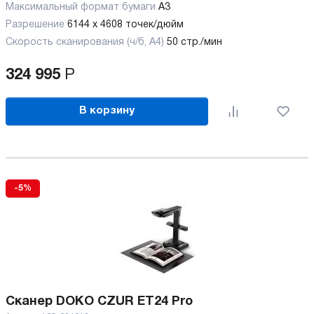
Максимальный формат бумаги
А3
Разрешение
6144 х 4608 точек/дюйм
Скорость сканирования (ч/б, А4)
50 стр./мин
324 995
Р
В корзину
-5%
Сканер DOKO CZUR ET24 Pro