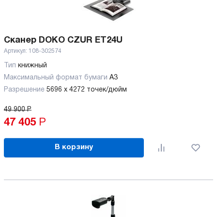
Сканер DOKO CZUR ET24U
Артикул:
108-302574
Тип
книжный
Максимальный формат бумаги
А3
Разрешение
5696 x 4272 точек/дюйм
49 900
Р
47 405
Р
В корзину