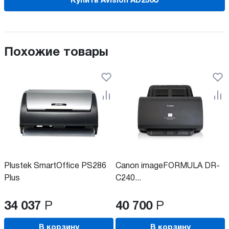
Купить Avision AD230U
Похожие товары
Plustek SmartOffice PS286
Canon imageFORMULA DR-
Plus
C240...
34 037
Р
40 700
Р
В корзину
В корзину