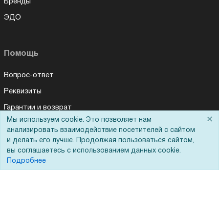
Бренды
ЭДО
Помощь
Вопрос-ответ
Реквизиты
Гарантии и возврат
×
Мы используем cookie. Это позволяет нам
Сервисный центр
анализировать взаимодействие посетителей с сайтом
Вакансии
и делать его лучше. Продолжая пользоваться сайтом,
вы соглашаетесь с использованием данных cookie.
Обратная связь
Подробнее
Для Таможенного союза
Запрос актов сверки