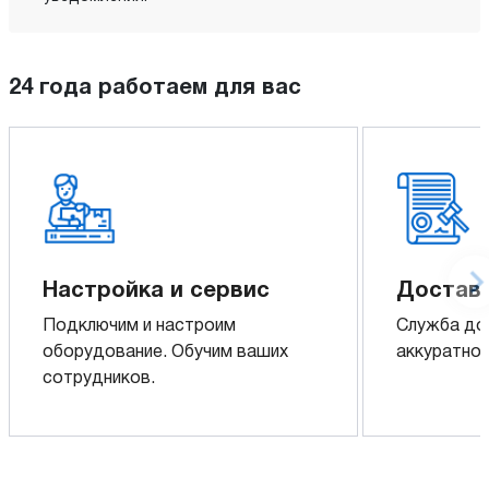
24 года работаем для вас
Настройка и сервис
Доставк
Подключим и настроим
Служба до
оборудование. Обучим ваших
аккуратно 
сотрудников.