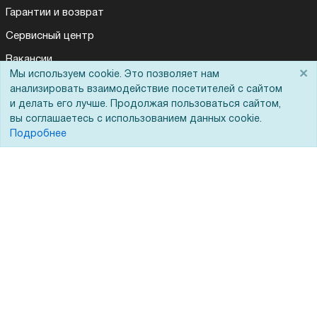
Гарантии и возврат
Сервисный центр
Вакансии
×
Мы используем cookie. Это позволяет нам
Обратная связь
анализировать взаимодействие посетителей с сайтом
и делать его лучше. Продолжая пользоваться сайтом,
Для Таможенного союза
вы соглашаетесь с использованием данных cookie.
Подробнее
Запрос актов сверки
© 2002 - 2026 Форофис – поставки оборудования для бизнеса:
полиграфического, банковского, презентационного и оргтехники
На информационном ресурсе применяются
рекомендательные
технологии
Наш сайт защищен с помощью Yandex SmartCaptcha и
соответствует
политике обработки данных