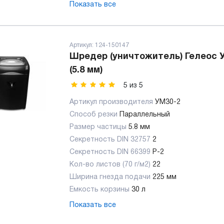
Показать все
Артикул:
124-150147
Шредер (уничтожитель) Гелеос У
(5.8 мм)
5
из
5
Артикул производителя
УМ30-2
Способ резки
Параллельный
Размер частицы
5.8 мм
Секретность DIN 32757
2
Секретность DIN 66399
P-2
Кол-во листов (70 г/м2)
22
Ширина гнезда подачи
225 мм
Емкость корзины
30 л
Показать все