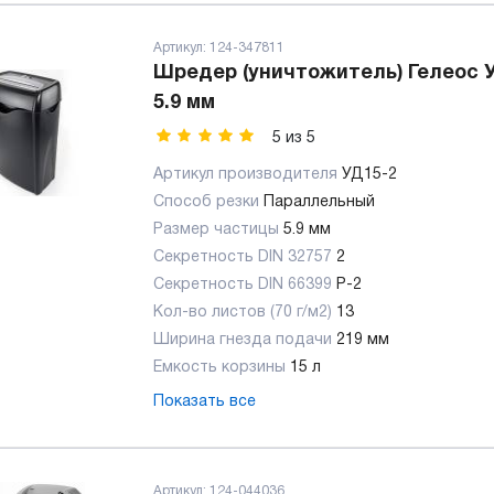
Артикул:
124-347811
Шредер (уничтожитель) Гелеос У
5.9 мм
5
из
5
Артикул производителя
УД15-2
Способ резки
Параллельный
Размер частицы
5.9 мм
Секретность DIN 32757
2
Секретность DIN 66399
P-2
Кол-во листов (70 г/м2)
13
Ширина гнезда подачи
219 мм
Емкость корзины
15 л
Показать все
Артикул:
124-044036