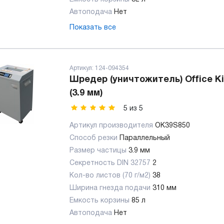
Автоподача
Нет
Показать все
Артикул:
124-094354
Шредер (уничтожитель) Office Ki
(3.9 мм)
5
из
5
Артикул производителя
OK39S850
Способ резки
Параллельный
Размер частицы
3.9 мм
Секретность DIN 32757
2
Кол-во листов (70 г/м2)
38
Ширина гнезда подачи
310 мм
Емкость корзины
85 л
Автоподача
Нет