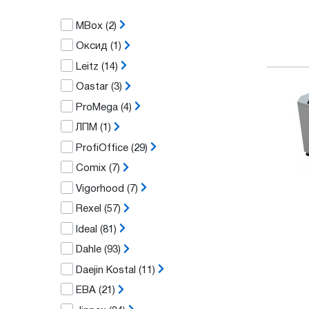
MBox
(2)
Оксид
(1)
Leitz
(14)
Oastar
(3)
ProMega
(4)
ЛПМ
(1)
ProfiOffice
(29)
Comix
(7)
Vigorhood
(7)
Rexel
(57)
Ideal
(81)
Dahle
(93)
Daejin Kostal
(11)
EBA
(21)