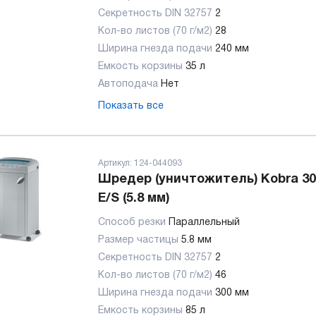
Секретность DIN 32757
2
Кол-во листов (70 г/м2)
28
Ширина гнезда подачи
240 мм
Емкость корзины
35 л
Автоподача
Нет
Показать все
Артикул:
124-044093
Шредер (уничтожитель) Kobra 30
E/S (5.8 мм)
Способ резки
Параллельный
Размер частицы
5.8 мм
Секретность DIN 32757
2
Кол-во листов (70 г/м2)
46
Ширина гнезда подачи
300 мм
Емкость корзины
85 л