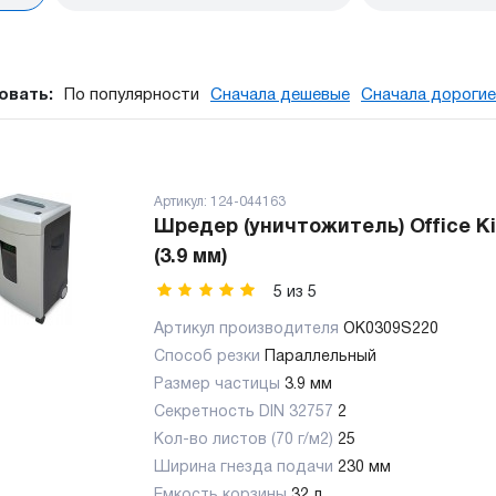
овать:
По популярности
Сначала дешевые
Сначала дорогие
Артикул:
124-044163
Шредер (уничтожитель) Office Ki
(3.9 мм)
5
из
5
Артикул производителя
OK0309S220
Способ резки
Параллельный
Размер частицы
3.9 мм
Секретность DIN 32757
2
Кол-во листов (70 г/м2)
25
Ширина гнезда подачи
230 мм
Емкость корзины
32 л