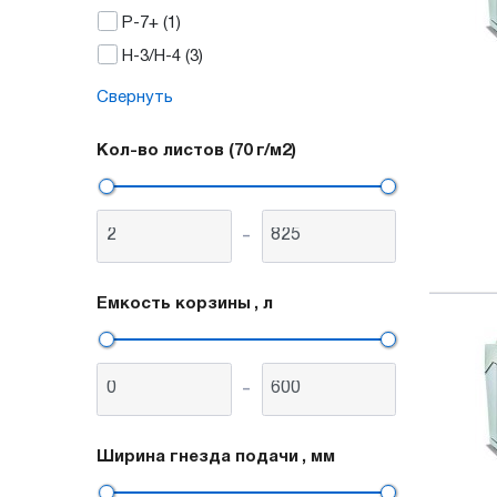
P-7+
(1)
H-3/H-4
(3)
Свернуть
Кол-во листов (70 г/м2)
-
Емкость корзины
, л
-
Ширина гнезда подачи
, мм