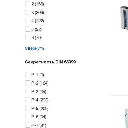
2
(166)
3
(306)
4
(222)
5
(52)
6
(79)
Свернуть
Секретность DIN 66399
P-1
(3)
P-2
(124)
P-3
(35)
P-4
(293)
P-5
(209)
P-6
(34)
P-7
(81)