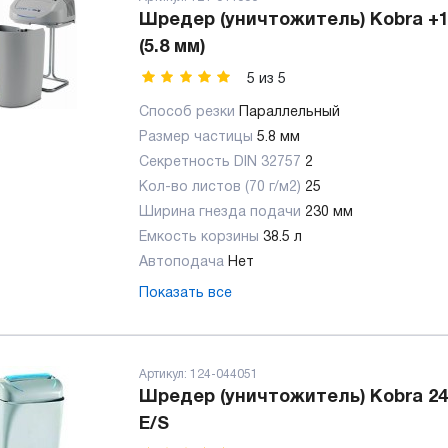
Шредер (уничтожитель) Kobra +1
(5.8 мм)
5
из
5
Способ резки
Параллельный
Размер частицы
5.8 мм
Секретность DIN 32757
2
Кол-во листов (70 г/м2)
25
Ширина гнезда подачи
230 мм
Емкость корзины
38.5 л
Автоподача
Нет
Показать все
Артикул:
124-044051
Шредер (уничтожитель) Kobra 24
E/S