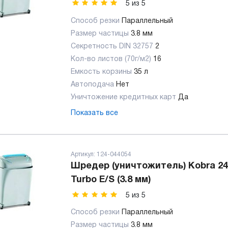
5
из
5
Способ резки
Параллельный
Размер частицы
3.8 мм
Секретность DIN 32757
2
Кол-во листов (70г/м2)
16
Емкость корзины
35 л
Автоподача
Нет
Уничтожение кредитных карт
Да
Показать все
Артикул:
124-044054
Шредер (уничтожитель) Kobra 24
Turbo E/S (3.8 мм)
5
из
5
Способ резки
Параллельный
Размер частицы
3.8 мм