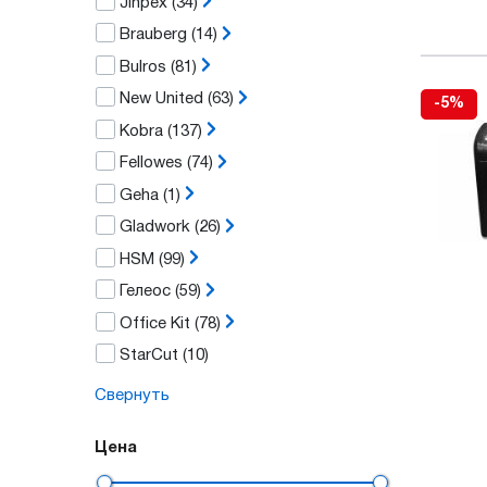
Jinpex
(34)
Brauberg
(14)
Bulros
(81)
New United
(63)
-5%
Kobra
(137)
Fellowes
(74)
Geha
(1)
Gladwork
(26)
HSM
(99)
Гелеос
(59)
Office Kit
(78)
StarCut
(10)
Свернуть
Цена