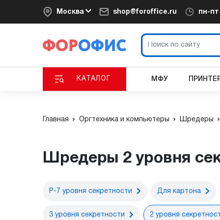
Москва
shop@foroffice.ru
пн-п
КАТАЛОГ
МФУ
ПРИНТЕ
Главная
Оргтехника и компьютеры
Шредеры
Шредеры 2 уровня се
P-7 уровня секретности
Для картона
3 уровня секретности
2 уровня секретнос