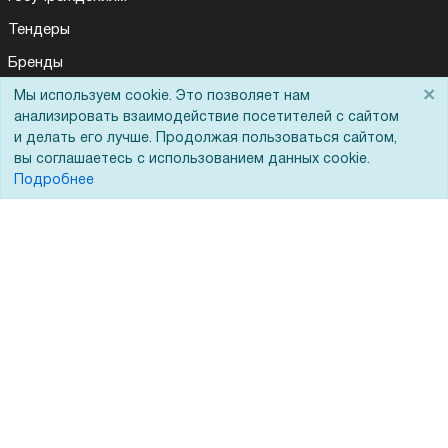
Тендеры
Бренды
×
ЭДО
Мы используем cookie. Это позволяет нам
анализировать взаимодействие посетителей с сайтом
и делать его лучше. Продолжая пользоваться сайтом,
вы соглашаетесь с использованием данных cookie.
Помощь
Подробнее
Вопрос-ответ
Реквизиты
Гарантии и возврат
Сервисный центр
Вакансии
Обратная связь
Для Таможенного союза