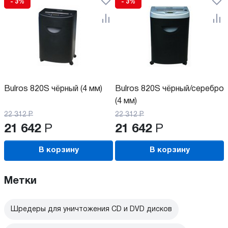
- 3%
- 3%
Bulros 820S чёрный (4 мм)
Bulros 820S чёрный/серебро
(4 мм)
22 312
Р
22 312
Р
21 642
Р
21 642
Р
В корзину
В корзину
Метки
Шредеры для уничтожения CD и DVD дисков