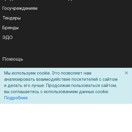
Госучреждениям
Тендеры
Бренды
ЭДО
Помощь
×
Вопрос-ответ
Мы используем cookie. Это позволяет нам
анализировать взаимодействие посетителей с сайтом
Реквизиты
и делать его лучше. Продолжая пользоваться сайтом,
вы соглашаетесь с использованием данных cookie.
Гарантии и возврат
Подробнее
Сервисный центр
Вакансии
Обратная связь
Для Таможенного союза