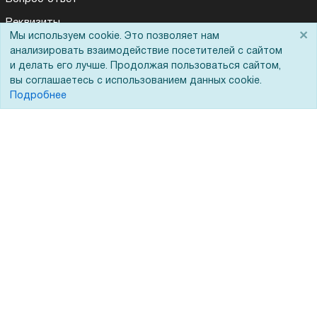
Реквизиты
×
Мы используем cookie. Это позволяет нам
Гарантии и возврат
анализировать взаимодействие посетителей с сайтом
и делать его лучше. Продолжая пользоваться сайтом,
Сервисный центр
вы соглашаетесь с использованием данных cookie.
Вакансии
Подробнее
Обратная связь
Для Таможенного союза
Запрос актов сверки
© 2002 - 2026 Форофис – поставки оборудования для бизнеса:
полиграфического, банковского, презентационного и оргтехники
На информационном ресурсе применяются
рекомендательные
технологии
Наш сайт защищен с помощью Yandex SmartCaptcha и