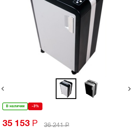
В наличии
-3%
35 153
Р
36 241
Р