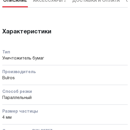
ОПИСАНИЕ
АКСЕССУАРЫ
2
ДОСТАВКА И ОПЛАТА
С
Характеристики
Тип
Уничтожитель бумаг
Производитель
Bulros
Способ резки
Параллельный
Размер частицы
4 мм