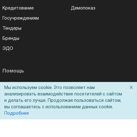
Кредитование
Демопоказ
Госучреждениям
Тендеры
Бренды
ЭДО
Помощь
Вопрос-ответ
×
Мы используем cookie. Это позволяет нам
анализировать взаимодействие посетителей с сайтом
Реквизиты
и делать его лучше. Продолжая пользоваться сайтом,
Гарантии и возврат
вы соглашаетесь с использованием данных cookie.
Подробнее
Сервисный центр
Вакансии
Обратная связь