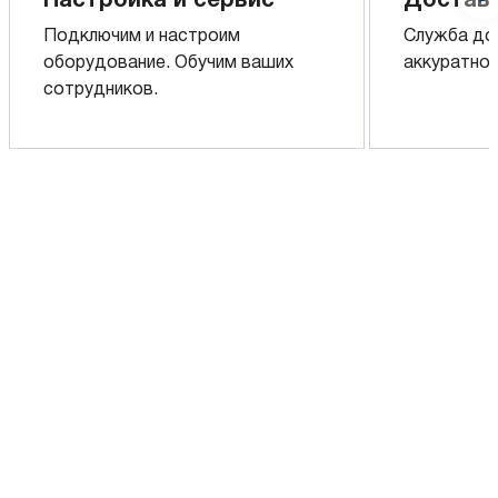
Настройка и сервис
Доставк
Подключим и настроим
Служба до
оборудование. Обучим ваших
аккуратно 
сотрудников.