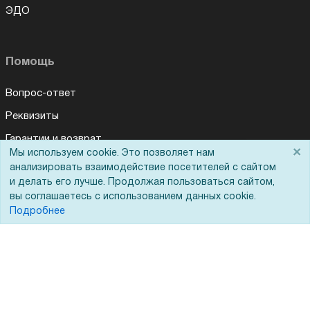
ЭДО
Помощь
Вопрос-ответ
Реквизиты
Гарантии и возврат
×
Мы используем cookie. Это позволяет нам
Для Вас доступно эксклюзивное приложение при
×
Сервисный центр
заказе этого товара
анализировать взаимодействие посетителей с сайтом
и делать его лучше. Продолжая пользоваться сайтом,
Вакансии
вы соглашаетесь с использованием данных cookie.
Получить скидку
Не показывать
Обратная связь
Подробнее
Для Таможенного союза
Запрос актов сверки