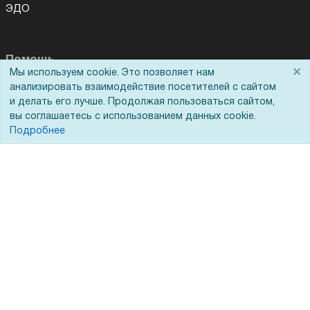
ЭДО
Помощь
×
Мы используем cookie. Это позволяет нам
анализировать взаимодействие посетителей с сайтом
Вопрос-ответ
и делать его лучше. Продолжая пользоваться сайтом,
Реквизиты
вы соглашаетесь с использованием данных cookie.
Подробнее
Гарантии и возврат
Сервисный центр
Вакансии
Обратная связь
Для Таможенного союза
Запрос актов сверки