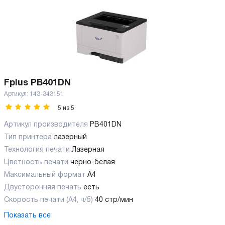
Fplus PB401DN
Артикул:
143-343151
5
из
5
Артикул производителя
PB401DN
Тип принтера
лазерный
Технология печати
Лазерная
Цветность печати
черно-белая
Максимальный формат
А4
Двусторонняя печать
есть
Скорость печати (А4, ч/б)
40 стр/мин
Показать все