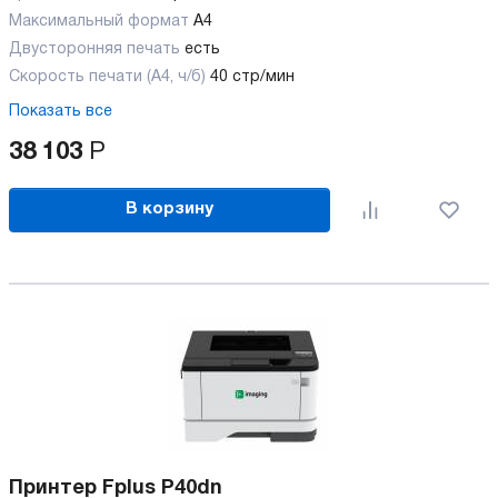
Максимальный формат
А4
Двусторонняя печать
есть
Скорость печати (А4, ч/б)
40 стр/мин
Показать все
38 103
Р
В корзину
Принтер Fplus P40dn