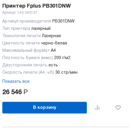
Принтер Fplus PB301DNW
Артикул:
143-343137
Артикул производителя
PB301DNW
Тип принтера
лазерный
Технология печати
Лазерная
Цветность печати
черно-белая
Максимальный формат
А4
Плотность бумаги (макс)
200 г/м2
Двусторонняя печать
есть
Скорость печати (А4, ч/б)
30 стр/мин
Показать все
26 546
Р
В корзину