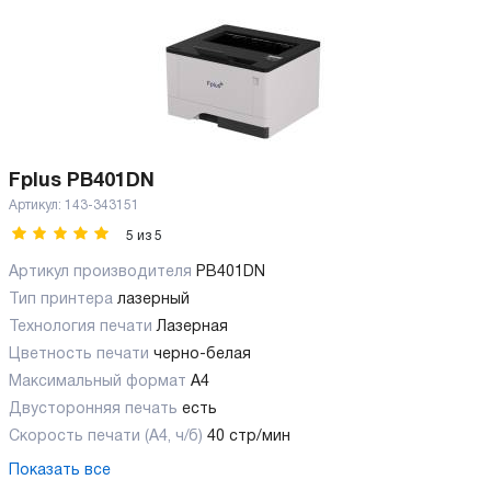
Fplus PB401DN
Артикул:
143-343151
5
из
5
Артикул производителя
PB401DN
Тип принтера
лазерный
Технология печати
Лазерная
Цветность печати
черно-белая
Максимальный формат
А4
Двусторонняя печать
есть
Скорость печати (А4, ч/б)
40 стр/мин
Показать все