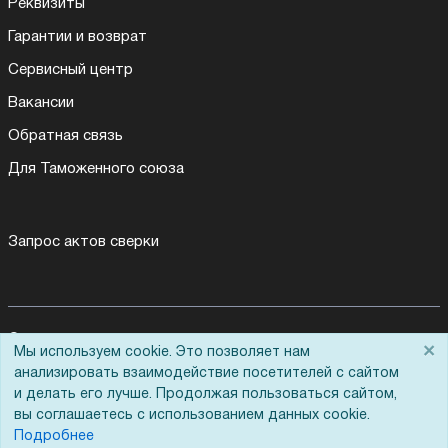
Реквизиты
Гарантии и возврат
Сервисный центр
Вакансии
Обратная связь
Для Таможенного союза
Запрос актов сверки
© 2002 - 2026 Форофис – поставки оборудования для бизнеса:
×
Мы используем cookie. Это позволяет нам
полиграфического, банковского, презентационного и оргтехники
анализировать взаимодействие посетителей с сайтом
На информационном ресурсе применяются
рекомендательные
и делать его лучше. Продолжая пользоваться сайтом,
технологии
вы соглашаетесь с использованием данных cookie.
Наш сайт защищен с помощью Yandex SmartCaptcha и
соответствует
политике обработки данных
Подробнее