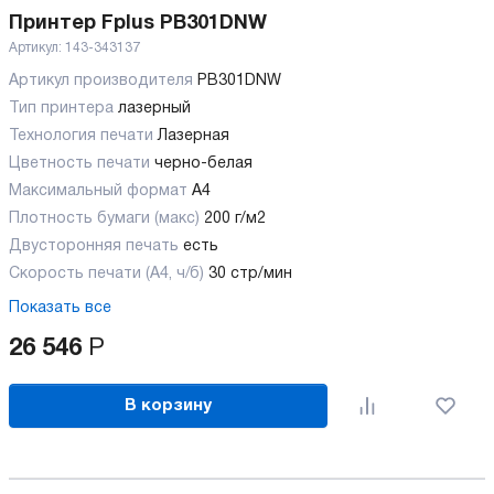
Принтер Fplus PB301DNW
Артикул:
143-343137
Артикул производителя
PB301DNW
Тип принтера
лазерный
Технология печати
Лазерная
Цветность печати
черно-белая
Максимальный формат
А4
Плотность бумаги (макс)
200 г/м2
Двусторонняя печать
есть
Скорость печати (А4, ч/б)
30 стр/мин
Показать все
26 546
Р
В корзину