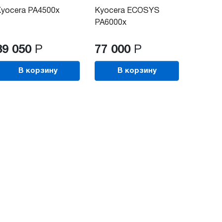
yocera PA4500x
Kyocera ECOSYS
PA6000x
39 050
Р
77 000
Р
В корзину
В корзину