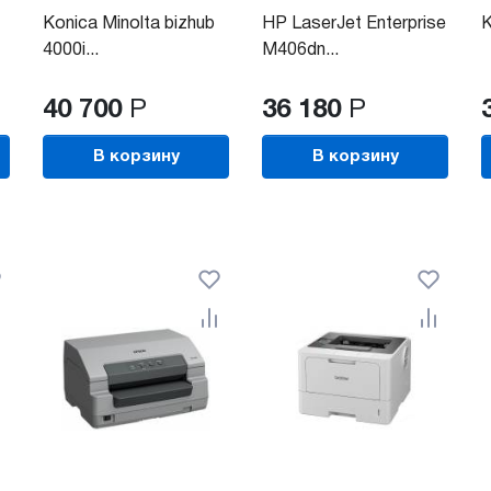
Konica Minolta bizhub
HP LaserJet Enterprise
K
4000i...
M406dn...
40 700
Р
36 180
Р
В корзину
В корзину