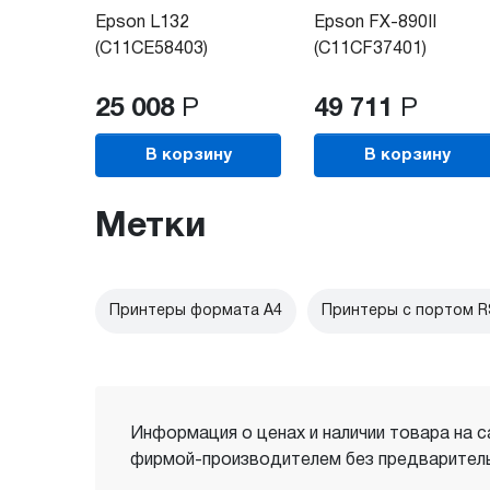
Epson L132
Epson FX-890II
(C11CE58403)
(C11CF37401)
25 008
Р
49 711
Р
В корзину
В корзину
Метки
Принтеры формата А4
Принтеры с портом R
Информация о ценах и наличии товара на с
фирмой-производителем без предваритель