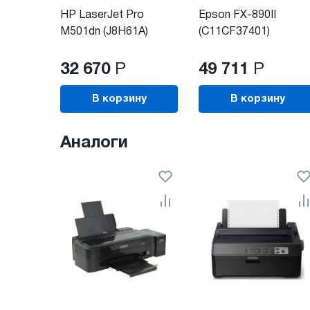
HP LaserJet Pro
Epson FX-890II
M501dn (J8H61A)
(C11CF37401)
32 670
Р
49 711
Р
В корзину
В корзину
Аналоги