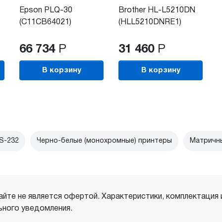
Epson PLQ-30
Brother HL-L5210DN
(C11CB64021)
(HLL5210DNRE1)
66 734
Р
31 460
Р
В корзину
В корзину
S-232
Черно-белые (монохромные) принтеры
Матричн
айте не является офертой. Характеристики, комплектация
ного уведомления.