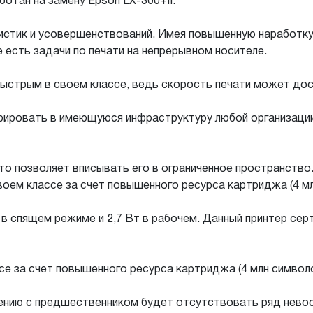
отан на замену Epson LX-300+II.
стик и усовершенствований. Имея повышенную наработку н
е есть задачи по печати на непрерывном носителе.
стрым в своем классе, ведь скорость печати может дости
рировать в имеющуюся инфраструктуру любой организации
о позволяет вписывать его в ограниченное пространство
оем классе за счет повышенного ресурса картриджа (4 мл
 в спящем режиме и 2,7 Вт в рабочем. Данный принтер сер
се за счет повышенного ресурса картриджа (4 млн символо
ению с предшественником будет отсутствовать ряд невост