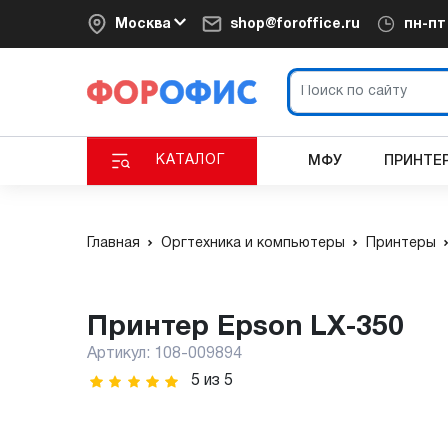
Москва
shop@foroffice.ru
пн-п
КАТАЛОГ
МФУ
ПРИНТЕ
Главная
Оргтехника и компьютеры
Принтеры
Принтер Epson LX-350
Артикул:
108-009894
5
из
5