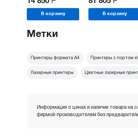
14 850
Р
81 805
Р
В корзину
В корзину
Метки
Принтеры формата А4
Принтеры с портом et
Лазерные принтеры
Цветные лазерные прин
Информация о ценах и наличии товара на с
фирмой-производителем без предваритель