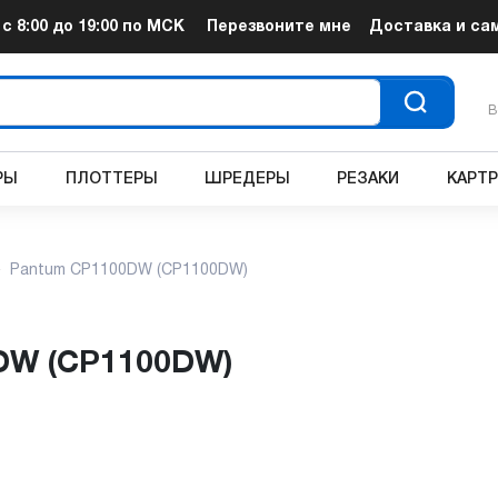
т
с 8:00 до 19:00
по МСК
Перезвоните мне
Доставка и са
В
РЫ
ПЛОТТЕРЫ
ШРЕДЕРЫ
РЕЗАКИ
КАРТ
Pantum CP1100DW (CP1100DW)
DW (CP1100DW)