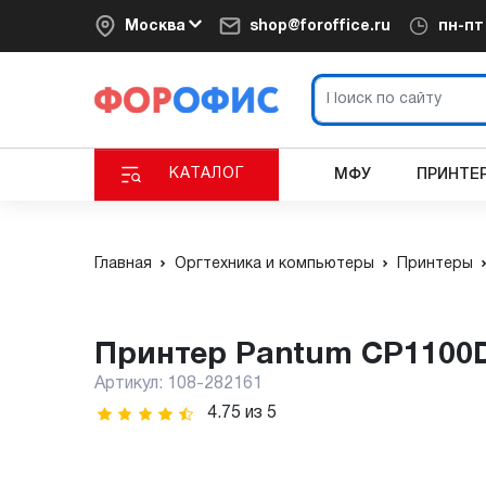
Москва
shop@foroffice.ru
пн-п
КАТАЛОГ
МФУ
ПРИНТЕ
Главная
Оргтехника и компьютеры
Принтеры
Принтер Pantum CP1100
Артикул:
108-282161
4.75
из
5