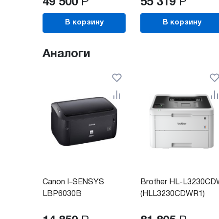
49 500
Р
55 319
Р
В корзину
В корзину
Аналоги
Canon I-SENSYS
Brother HL-L3230C
LBP6030B
(HLL3230CDWR1)