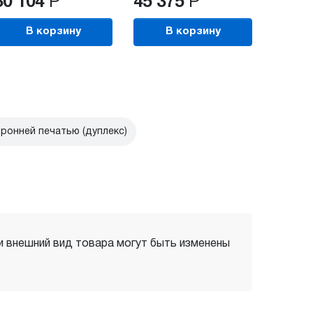
30 104
Р
45 375
Р
24 9
В корзину
В корзину
В
ронней печатью (дуплекс)
 и внешний вид товара могут быть изменены