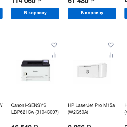
114 060
Р
61 480
Р
В корзину
В корзину
DW
Canon i-SENSYS
HP LaserJet Pro M15a
H
LBP621Cw (3104C007)
(W2G50A)
(