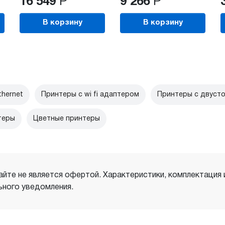
16 549
Р
9 266
Р
В корзину
В корзину
hernet
Принтеры с wi fi адаптером
Принтеры с двусто
теры
Цветные принтеры
айте не является офертой. Характеристики, комплектация
ного уведомления.