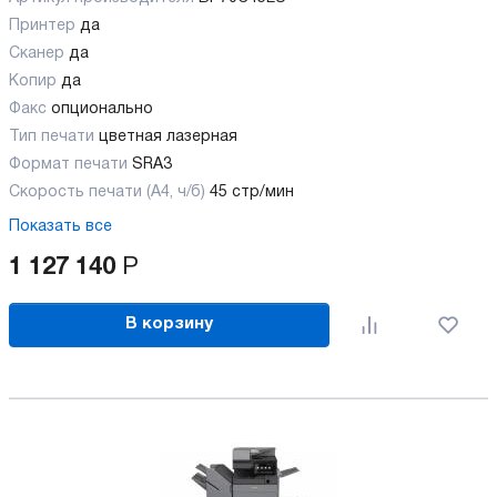
Принтер
да
Сканер
да
Копир
да
Факс
опционально
Тип печати
цветная лазерная
Формат печати
SRA3
Скорость печати (А4, ч/б)
45 стр/мин
Показать все
1 127 140
Р
В корзину