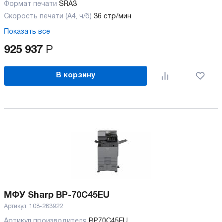
Формат печати
SRA3
Скорость печати (А4, ч/б)
36 стр/мин
Показать все
925 937
Р
В корзину
МФУ Sharp BP-70C45EU
Артикул:
108-283922
Артикул производителя
BP70C45EU