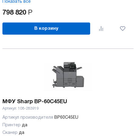
Показать все
798 820
Р
В корзину
МФУ Sharp BP-60C45EU
Артикул:
108-283919
Артикул производителя
BP60C45EU
Принтер
да
Сканер
да