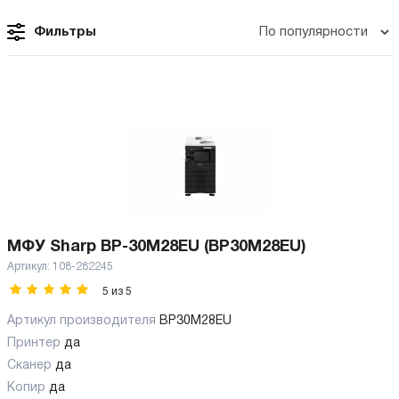
Фильтры
МФУ Sharp BP-30M28EU (BP30M28EU)
Артикул:
108-282245
5
из
5
Артикул производителя
BP30M28EU
Принтер
да
Сканер
да
Копир
да