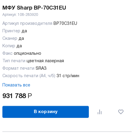
МФУ Sharp BP-70C31EU
Артикул:
108-283920
Артикул производителя
BP70C31EU
Принтер
да
Сканер
да
Копир
да
Факс
опционально
Тип печати
цветная лазерная
Формат печати
SRA3
Скорость печати (А4, ч/б)
31 стр/мин
Показать все
931 788
Р
В корзину