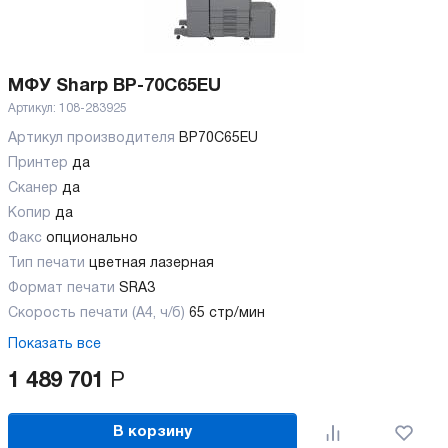
МФУ Sharp BP-70C65EU
Артикул:
108-283925
Артикул производителя
BP70C65EU
Принтер
да
Сканер
да
Копир
да
Факс
опционально
Тип печати
цветная лазерная
Формат печати
SRA3
Скорость печати (А4, ч/б)
65 стр/мин
Показать все
1 489 701
Р
В корзину