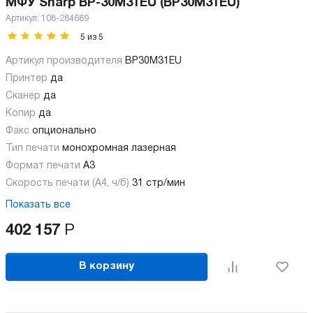
МФУ Sharp BP-30M31EU (BP30M31EU)
Артикул:
108-284669
5
из
5
Артикул производителя
BP30M31EU
Принтер
да
Сканер
да
Копир
да
Факс
опционально
Тип печати
монохромная лазерная
Формат печати
A3
Скорость печати (А4, ч/б)
31 стр/мин
Показать все
402 157
Р
В корзину