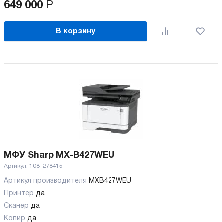
649 000
Р
В корзину
МФУ Sharp MX-B427WEU
Артикул:
108-278415
Артикул производителя
MXB427WEU
Принтер
да
Сканер
да
Копир
да