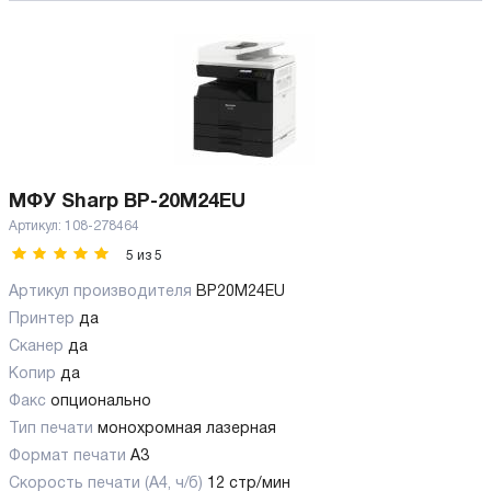
МФУ Sharp BP-20M24EU
Артикул:
108-278464
5
из
5
Артикул производителя
BP20M24EU
Принтер
да
Сканер
да
Копир
да
Факс
опционально
Тип печати
монохромная лазерная
Формат печати
A3
Скорость печати (А4, ч/б)
12 стр/мин