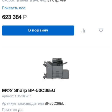
Скорость печати (А4, ч/б)
31 стр/мин
Показать все
623 384
Р
В корзину
МФУ Sharp BP-50C36EU
Артикул:
108-283911
Артикул производителя
BP50C36EU
Принтер
да