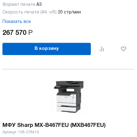
Формат печати
A3
Скорость печати (А4, ч/б)
20 стр/мин
Показать все
267 570
Р
В корзину
МФУ Sharp MX-B467FEU (MXB467FEU)
Артикул:
108-278416