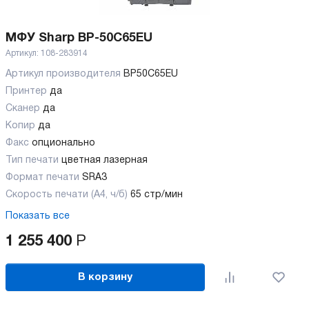
МФУ Sharp BP-50C65EU
Артикул:
108-283914
Артикул производителя
BP50C65EU
Принтер
да
Сканер
да
Копир
да
Факс
опционально
Тип печати
цветная лазерная
Формат печати
SRA3
Скорость печати (А4, ч/б)
65 стр/мин
Показать все
1 255 400
Р
В корзину