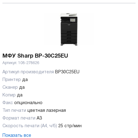
МФУ Sharp BP-30C25EU
Артикул:
108-278626
Артикул производителя
BP30C25EU
Принтер
да
Сканер
да
Копир
да
Факс
опционально
Тип печати
цветная лазерная
Формат печати
A3
Скорость печати (А4, ч/б)
25 стр/мин
Показать все