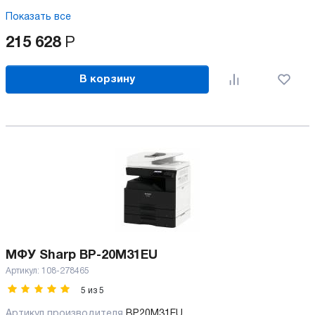
Показать все
215 628
Р
В корзину
МФУ Sharp BP-20M31EU
Артикул:
108-278465
5
из
5
Артикул производителя
BP20M31EU