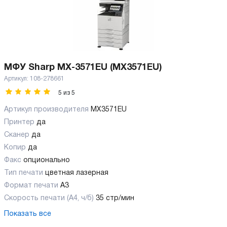
МФУ Sharp MX-3571EU (MX3571EU)
Артикул:
108-278661
5
из
5
Артикул производителя
MX3571EU
Принтер
да
Сканер
да
Копир
да
Факс
опционально
Тип печати
цветная лазерная
Формат печати
A3
Скорость печати (А4, ч/б)
35 стр/мин
Показать все