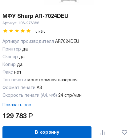
МФУ Sharp AR-7024DEU
Артикул:
108-278386
5
из
5
Артикул производителя
AR7024DEU
Принтер
да
Сканер
да
Копир
да
Факс
нет
Тип печати
монохромная лазерная
Формат печати
A3
Скорость печати (А4, ч/б)
24 стр/мин
Показать все
129 783
Р
В корзину