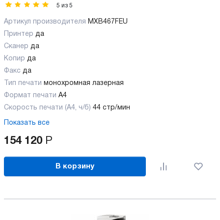
5
из
5
Артикул производителя
MXB467FEU
Принтер
да
Сканер
да
Копир
да
Факс
да
Тип печати
монохромная лазерная
Формат печати
A4
Скорость печати (А4, ч/б)
44 стр/мин
Показать все
154 120
Р
В корзину