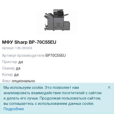
МФУ Sharp BP-70C55EU
Артикул:
108-283924
Артикул производителя
BP70C55EU
Принтер
да
Сканер
да
Копир
да
Факс
опционально
×
Тип печати
цветная лазерная
Мы используем cookie. Это позволяет нам
анализировать взаимодействие посетителей с сайтом
Формат печати
SRA3
и делать его лучше. Продолжая пользоваться сайтом,
Скорость печати (А4, ч/б)
55 стр/мин
вы соглашаетесь с использованием данных cookie.
Показать все
Подробнее