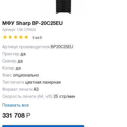
МФУ Sharp BP-20C25EU
Артикул:
108-278624
5
из
5
Артикул производителя
BP20C25EU
Принтер
да
Сканер
да
Копир
да
Факс
опционально
Тип печати
цветная лазерная
Формат печати
A3
Скорость печати (А4, ч/б)
25 стр/мин
Показать все
331 708
Р