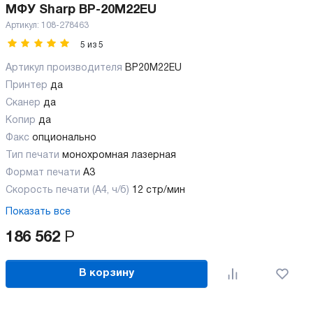
МФУ Sharp BP-20М22EU
Артикул:
108-278463
5
из
5
Артикул производителя
BP20M22EU
Принтер
да
Сканер
да
Копир
да
Факс
опционально
Тип печати
монохромная лазерная
Формат печати
A3
Скорость печати (А4, ч/б)
12 стр/мин
Показать все
186 562
Р
В корзину