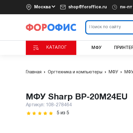
Москва
shop@foroffice.ru
пн-п
КАТАЛОГ
МФУ
ПРИНТЕ
Главная
Оргтехника и компьютеры
МФУ
МФУ
МФУ Sharp BP-20M24EU
Артикул:
108-278464
5
из
5