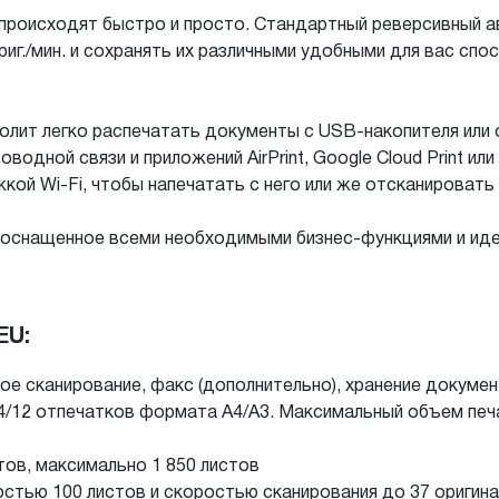
роисходят быстро и просто. Стандартный реверсивный ав
г./мин. и ​​сохранять их различными удобными для вас спо
олит легко распечатать документы с USB-накопителя или 
одной связи и приложений AirPrint, Google Cloud Print ил
ой Wi-Fi, чтобы напечатать с него или же отсканироват
оснащенное всеми необходимыми бизнес-функциями и ид
EU:
ое сканирование, факс (дополнительно), хранение докуме
24/12 отпечатков формата A4/A3. Максимальный объем печ
тов, максимально 1 850 листов
тью 100 листов и скоростью сканирования до 37 оригина