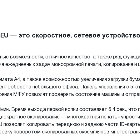
EU — это скоростное, сетевое устройство
ые возможности, отличное качество, а также ряд функци
ия ежедневных задач монохромной печати, копирования и 
рмата A4, а также возможностью увеличения загрузки бум
ентооборота небольшого офиса. Панель управления с 5-
ояния МФУ позволят проверять состояние машины и отправ
ин. Время выхода первой копии составляет 6,4 сек., что
Однократное сканирование — многократная печать» упрост
 позволит копировать переднюю и заднюю части ID-карты
ровку поворотом скопированных экземпляров многостран