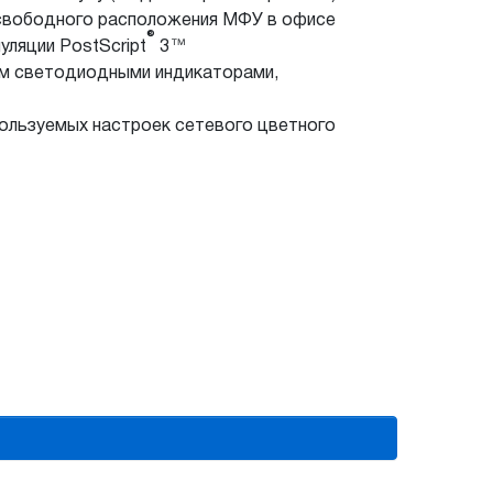
 свободного расположения МФУ в офисе
®
ляции PostScript
3™
ым светодиодными индикаторами,
пользуемых настроек сетевого цветного