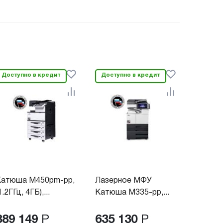
Доступно в кредит
Доступно в кредит
Катюша М450pm-pp,
Лазерное МФУ
1.2ГГц, 4ГБ),...
Катюша M335-pp,...
889 149
Р
635 130
Р