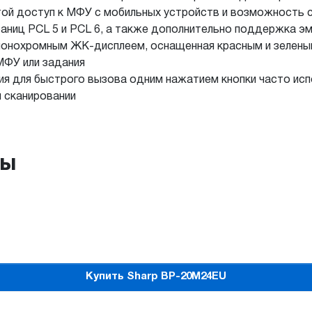
стой доступ к МФУ с мобильных устройств и возможность
ниц PCL 5 и PCL 6, а также дополнительно поддержка эму
 монохромным ЖК-дисплеем, оснащенная красным и зелен
МФУ или задания
ия для быстрого вызова одним нажатием кнопки часто ис
и сканировании
ры
Купить Sharp BP-20M24EU