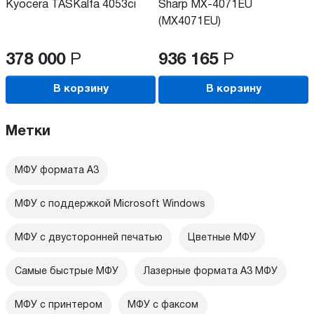
Kyocera TASKalfa 4053ci
Sharp MX-4071EU
(MX4071EU)
378 000
Р
936 165
Р
В корзину
В корзину
Метки
МФУ формата А3
МФУ с поддержкой Microsoft Windows
МФУ с двусторонней печатью
Цветные МФУ
Самые быстрые МФУ
Лазерные формата А3 МФУ
МФУ с принтером
МФУ с факсом