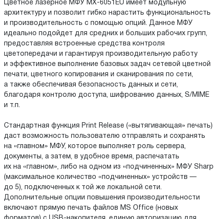
Цветное лазерное МФУ MX-6051EU имеет модульную
архитектуру и позволит гибко нарастить функциональность
и производительность с помощью опций. Данное МФУ
идеально подойдет для средних и больших рабочих групп,
предоставляя встроенные средства контроля
цветопередачи и гарантируя производительную работу
и эффективное выполнение базовых задач сетевой цветной
печати, цветного копирования и сканирования по сети,
а также обеспечивая безопасность данных и сети,
благодаря контролю доступа, шифрованию данных, S/MIME
и т.п.
Стандартная функция Print Release («вытягивающая» печать)
даст возможность пользователю отправлять и сохранять
на «главном» МФУ, которое выполняет роль сервера,
документы, а затем, в удобное время, распечатать
их на «главном», либо на одном из «подчиненных» МФУ Sharp
(максимальное количество «подчиненных» устройств —
до 5), подключенных к той же локальной сети.
Дополнительные опции повышения производительности
включают прямую печать файлов MS Office (новых
форматов) с USB-накопителя, единую авторизацию для