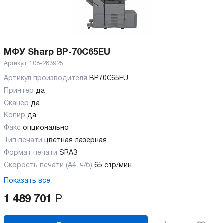
МФУ Sharp BP-70C65EU
Артикул:
108-283925
Артикул производителя
BP70C65EU
Принтер
да
Сканер
да
Копир
да
Факс
опционально
Тип печати
цветная лазерная
Формат печати
SRA3
Скорость печати (А4, ч/б)
65 стр/мин
Показать все
1 489 701
Р