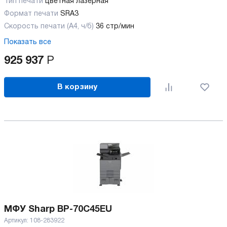
Тип печати
цветная лазерная
Формат печати
SRA3
Скорость печати (А4, ч/б)
36 стр/мин
Показать все
925 937
Р
В корзину
МФУ Sharp BP-70C45EU
Артикул:
108-283922