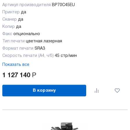
Артикул производителя
BP70C45EU
Принтер
да
Сканер
да
Копир
да
Факс
опционально
Тип печати
цветная лазерная
Формат печати
SRA3
Скорость печати (А4, ч/б)
45 стр/мин
Показать все
1 127 140
Р
В корзину