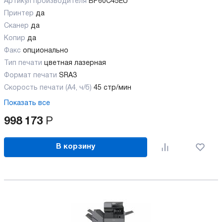
Артикул производителя
BP60C45EU
Принтер
да
Сканер
да
Копир
да
Факс
опционально
Тип печати
цветная лазерная
Формат печати
SRA3
Скорость печати (А4, ч/б)
45 стр/мин
Показать все
998 173
Р
В корзину