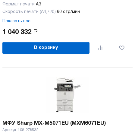
Формат печати
A3
Скорость печати (А4, ч/б)
60 стр/мин
Показать все
1 040 332
Р
В корзину
МФУ Sharp MX-M5071EU (MXM6071EU)
Артикул:
108-278532