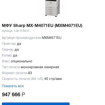
МФУ Sharp MX-M4071EU (MXM4071EU)
Артикул:
108-278531
Артикул производителя
MXM4071EU
Принтер
да
Сканер
да
Копир
да
Факс
опционально
Тип печати
монохромная лазерная
Формат печати
A3
Скорость печати (А4, ч/б)
40 стр/мин
Показать все
947 666
Р