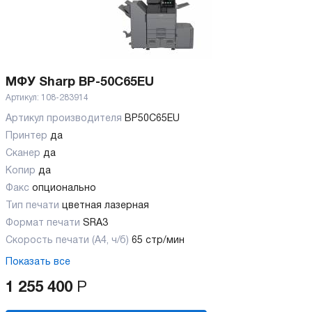
МФУ Sharp BP-50C65EU
Артикул:
108-283914
Артикул производителя
BP50C65EU
Принтер
да
Сканер
да
Копир
да
Факс
опционально
Тип печати
цветная лазерная
Формат печати
SRA3
Скорость печати (А4, ч/б)
65 стр/мин
Показать все
1 255 400
Р