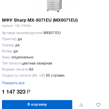
МФУ Sharp MX-6071EU (MX6071EU)
Артикул:
108-278664
Артикул производителя
MX6071EU
Принтер
да
Сканер
да
Копир
да
Факс
опционально
Тип печати
цветная лазерная
Формат печати
A3
Скорость печати (А4, ч/б)
60 стр/мин
Показать все
1 147 323
Р
В корзину