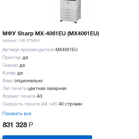
МФУ Sharp MX-4061EU (MX4061EU)
Артикул:
108-278656
Артикул производителя
MX4061EU
Принтер
да
Сканер
да
Копир
да
Факс
опционально
Тип печати
цветная лазерная
Формат печати
A3
Скорость печати (А4, ч/б)
40 стр/мин
Показать все
831 328
Р