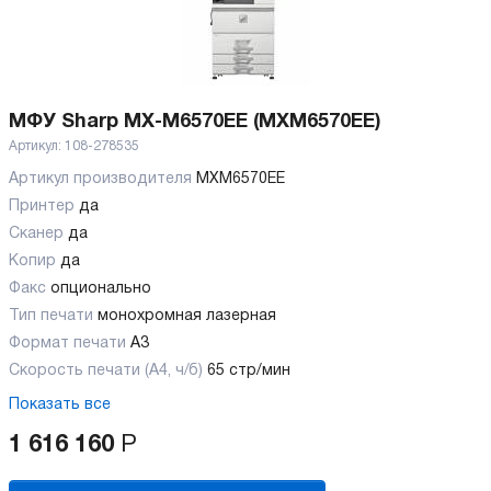
МФУ Sharp MX-M6570EE (MXM6570EE)
Артикул:
108-278535
Артикул производителя
MXM6570EE
Принтер
да
Сканер
да
Копир
да
Факс
опционально
Тип печати
монохромная лазерная
Формат печати
A3
Скорость печати (А4, ч/б)
65 стр/мин
Показать все
1 616 160
Р