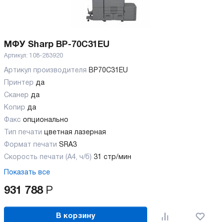
МФУ Sharp BP-70C31EU
Артикул:
108-283920
Артикул производителя
BP70C31EU
Принтер
да
Сканер
да
Копир
да
Факс
опционально
Тип печати
цветная лазерная
Формат печати
SRA3
Скорость печати (А4, ч/б)
31 стр/мин
Показать все
931 788
Р
В корзину