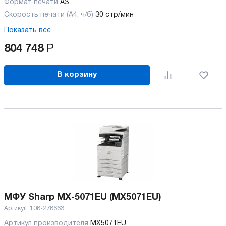
Формат печати
A3
Скорость печати (А4, ч/б)
30 стр/мин
Показать все
804 748
Р
В корзину
МФУ Sharp MX-5071EU (MX5071EU)
Артикул:
108-278663
Артикул производителя
MX5071EU