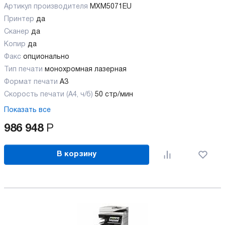
Артикул производителя
MXM5071EU
Принтер
да
Сканер
да
Копир
да
Факс
опционально
Тип печати
монохромная лазерная
Формат печати
A3
Скорость печати (А4, ч/б)
50 стр/мин
Показать все
986 948
Р
В корзину