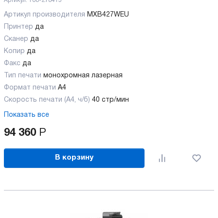
Артикул:
108-278415
Артикул производителя
MXB427WEU
Принтер
да
Сканер
да
Копир
да
Факс
да
Тип печати
монохромная лазерная
Формат печати
A4
Скорость печати (А4, ч/б)
40 стр/мин
Показать все
94 360
Р
В корзину