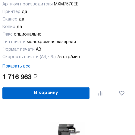
Артикул производителя
MXM7570EE
Принтер
да
Сканер
да
Копир
да
Факс
опционально
Тип печати
монохромная лазерная
Формат печати
A3
Скорость печати (А4, ч/б)
75 стр/мин
Показать все
1 716 963
Р
В корзину