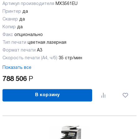
Артикул производителя
MX3561EU
Принтер
да
Сканер
да
Копир
да
Факс
опционально
Тип печати
цветная лазерная
Формат печати
A3
Скорость печати (А4, ч/б)
35 стр/мин
Показать все
788 506
Р
В корзину