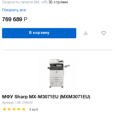
Скорость печати (А4, ч/б)
35 стр/мин
Показать все
769 689
Р
В корзину
МФУ Sharp MX-M3071EU (MXM3071EU)
Артикул:
108-278529
5
из
5