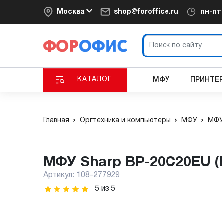
Москва
shop@foroffice.ru
пн-п
КАТАЛОГ
МФУ
ПРИНТЕ
Главная
Оргтехника и компьютеры
МФУ
МФУ
МФУ Sharp BP-20C20EU 
Артикул:
108-277929
5
из
5