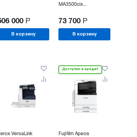
MA3500cix...
506 000
Р
73 700
Р
В корзину
В корзину
Доступно в кредит
erox VersaLink
Fujifilm Apeos
Ricoh 