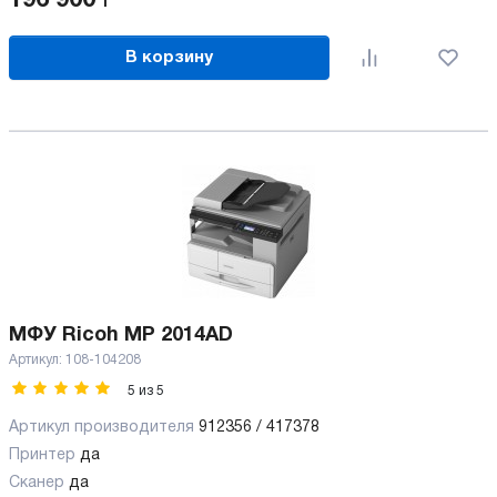
196 900
Р
В корзину
МФУ Ricoh MP 2014AD
Артикул:
108-104208
5
из
5
Артикул производителя
912356 / 417378
Принтер
да
Сканер
да