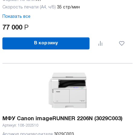
Скорость печати (А4, ч/б)
35 стр/мин
Показать все
77 000
Р
В корзину
МФУ Canon imageRUNNER 2206N (3029C003)
Артикул:
108-202510
Артикул производителя
3029C003