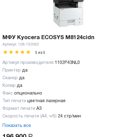
МФУ Kyocera ECOSYS M8124cidn
Артикул:
108-150362
5
из
5
Артикул производителя
1102P43NL0
Принтер
да
Сканер
да
Копир
да
Факс
опционально
Тип печати
цветная лазерная
Формат печати
A3
Скорость печати (А4, ч/б)
24 стр/мин
Показать все