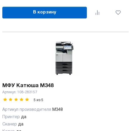
В корзину
МФУ Катюша М348
Артикул:
108-283157
5
из
5
Артикул производителя
M348
Принтер
да
Сканер
да