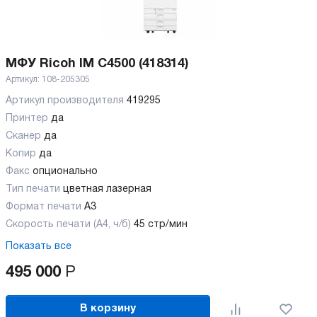
МФУ Ricoh IM C4500 (418314)
Артикул:
108-205305
Артикул производителя
419295
Принтер
да
Сканер
да
Копир
да
Факс
опционально
Тип печати
цветная лазерная
Формат печати
A3
Скорость печати (А4, ч/б)
45 стр/мин
Показать все
495 000
Р
В корзину