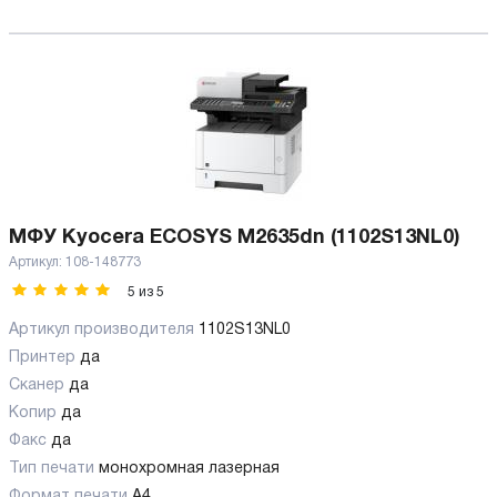
МФУ Kyocera ECOSYS M2635dn (1102S13NL0)
Артикул:
108-148773
5
из
5
Артикул производителя
1102S13NL0
Принтер
да
Сканер
да
Копир
да
Факс
да
Тип печати
монохромная лазерная
Формат печати
A4