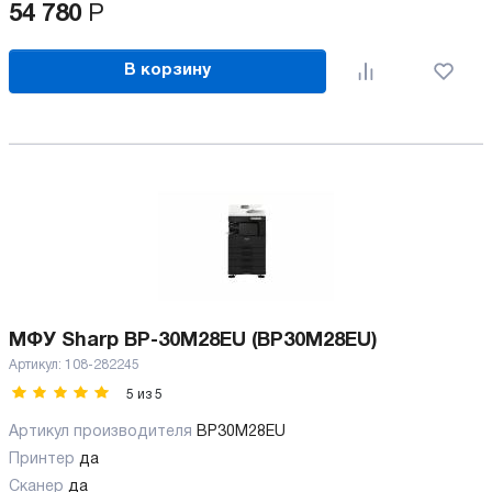
54 780
Р
В корзину
МФУ Sharp BP-30M28EU (BP30M28EU)
Артикул:
108-282245
5
из
5
Артикул производителя
BP30M28EU
Принтер
да
Сканер
да