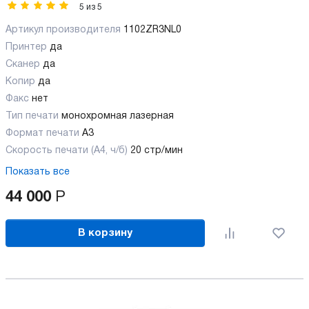
5
из
5
Артикул производителя
1102ZR3NL0
Принтер
да
Сканер
да
Копир
да
Факс
нет
Тип печати
монохромная лазерная
Формат печати
A3
Скорость печати (А4, ч/б)
20 стр/мин
Показать все
44 000
Р
В корзину