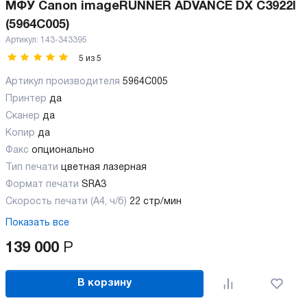
МФУ Canon imageRUNNER ADVANCE DX C3922I
(5964C005)
Артикул:
143-343395
5
из
5
Артикул производителя
5964C005
Принтер
да
Сканер
да
Копир
да
Факс
опционально
Тип печати
цветная лазерная
Формат печати
SRA3
Скорость печати (А4, ч/б)
22 стр/мин
Показать все
139 000
Р
В корзину