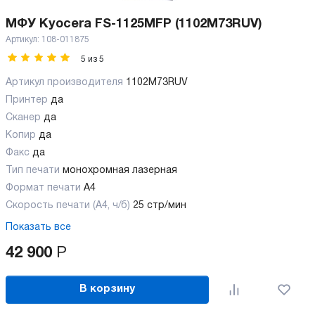
МФУ Kyocera FS-1125MFP (1102M73RUV)
Артикул:
108-011875
5
из
5
Артикул производителя
1102M73RUV
Принтер
да
Сканер
да
Копир
да
Факс
да
Тип печати
монохромная лазерная
Формат печати
A4
Скорость печати (А4, ч/б)
25 стр/мин
Показать все
42 900
Р
В корзину