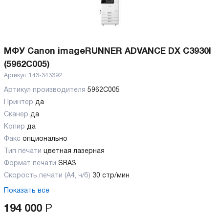
МФУ Canon imageRUNNER ADVANCE DX C3930I
(5962C005)
Артикул:
143-343392
Артикул производителя
5962C005
Принтер
да
Сканер
да
Копир
да
Факс
опционально
Тип печати
цветная лазерная
Формат печати
SRA3
Скорость печати (А4, ч/б)
30 стр/мин
Показать все
194 000
Р