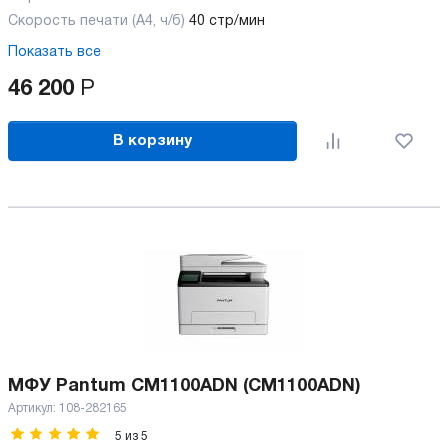
Скорость печати (А4, ч/б)
40 стр/мин
Показать все
46 200
Р
В корзину
МФУ Pantum CM1100ADN (CM1100ADN)
Артикул:
108-282165
5
из
5