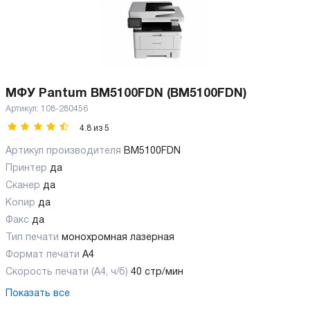
МФУ Pantum BM5100FDN (BM5100FDN)
Артикул:
108-280456
4.8
из
5
Артикул производителя
BM5100FDN
Принтер
да
Сканер
да
Копир
да
Факс
да
Тип печати
монохромная лазерная
Формат печати
A4
Скорость печати (А4, ч/б)
40 стр/мин
Показать все