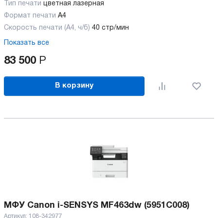
Тип печати
цветная лазерная
Формат печати
A4
Скорость печати (А4, ч/б)
40 стр/мин
Показать все
83 500
Р
В корзину
МФУ Canon i-SENSYS MF463dw (5951C008)
Артикул:
108-342977