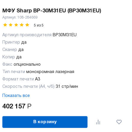
МФУ Sharp BP-30M31EU (BP30M31EU)
Артикул:
108-284669
5
из
5
Артикул производителя
BP30M31EU
Принтер
да
Сканер
да
Копир
да
Факс
опционально
Тип печати
монохромная лазерная
Формат печати
A3
Скорость печати (А4, ч/б)
31 стр/мин
Показать все
402 157
Р
В корзину