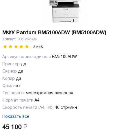
МФУ Pantum BM5100ADW (BM5100ADW)
Артикул:
108-282396
5
из
5
Артикул производителя
BM5100ADW
Принтер
да
Сканер
да
Копир
да
Факс
нет
Тип печати
монохромная лазерная
Формат печати
A4
Скорость печати (А4, ч/б)
40 стр/мин
Показать все
45 100
Р