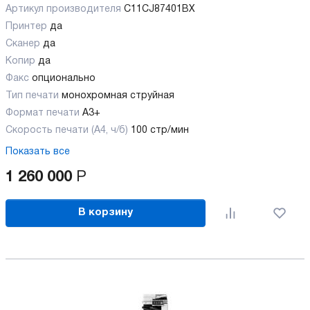
Артикул производителя
C11CJ87401BX
Принтер
да
Сканер
да
Копир
да
Факс
опционально
Тип печати
монохромная струйная
Формат печати
A3+
Скорость печати (А4, ч/б)
100 стр/мин
Показать все
1 260 000
Р
В корзину