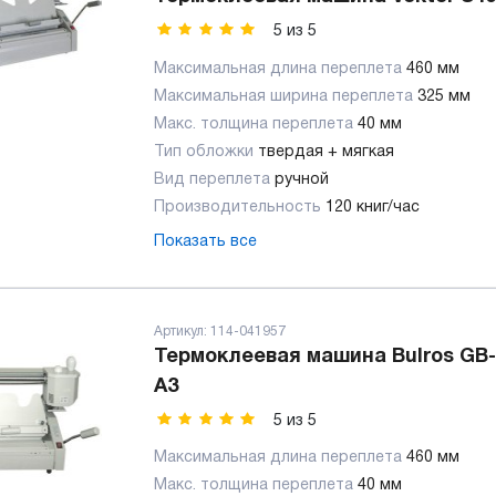
5
из
5
Максимальная длина переплета
460 мм
Максимальная ширина переплета
325 мм
Макс. толщина переплета
40 мм
Тип обложки
твердая + мягкая
Вид переплета
ручной
Производительность
120 книг/час
Показать все
Артикул:
114-041957
Термоклеевая машина Bulros GB-
A3
5
из
5
Максимальная длина переплета
460 мм
Макс. толщина переплета
40 мм