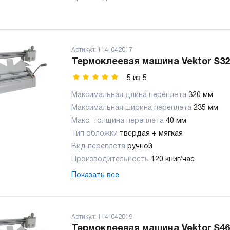
Артикул:
114-042017
Термоклеевая машина Vektor S3
5
из
5
Максимальная длина переплета
320 мм
Максимальная ширина переплета
235 мм
Макс. толщина переплета
40 мм
Тип обложки
твердая + мягкая
Вид переплета
ручной
Производительность
120 книг/час
Показать все
Артикул:
114-042019
Термоклеевая машина Vektor S4