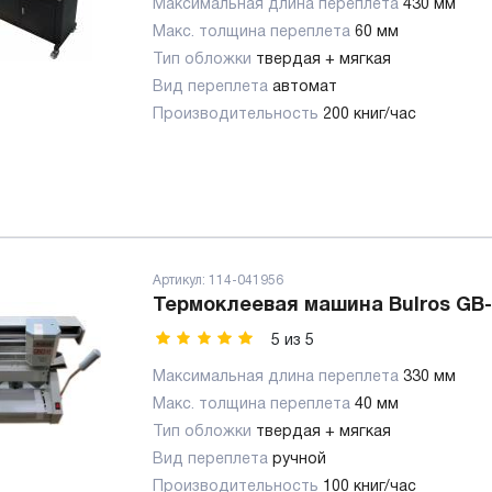
Максимальная длина переплета
430 мм
Макс. толщина переплета
60 мм
Тип обложки
твердая + мягкая
Вид переплета
автомат
Производительность
200 книг/час
Артикул:
114-041956
Термоклеевая машина Bulros GB-
5
из
5
Максимальная длина переплета
330 мм
Макс. толщина переплета
40 мм
Тип обложки
твердая + мягкая
Вид переплета
ручной
Производительность
100 книг/час