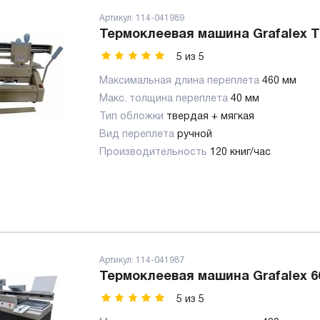
Артикул:
114-041989
Термоклеевая машина Grafalex T6
5
из
5
Максимальная длина переплета
460 мм
Макс. толщина переплета
40 мм
Тип обложки
твердая + мягкая
Вид переплета
ручной
Производительность
120 книг/час
Артикул:
114-041987
Термоклеевая машина Grafalex 6
5
из
5