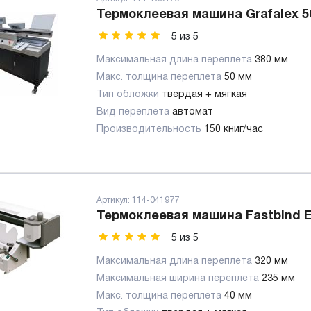
Термоклеевая машина Grafalex 5
5
из
5
Максимальная длина переплета
380 мм
Макс. толщина переплета
50 мм
Тип обложки
твердая + мягкая
Вид переплета
автомат
Производительность
150 книг/час
Артикул:
114-041977
Термоклеевая машина Fastbind E
5
из
5
Максимальная длина переплета
320 мм
Максимальная ширина переплета
235 мм
Макс. толщина переплета
40 мм