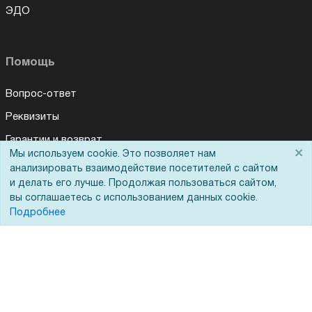
ЭДО
Помощь
Вопрос-ответ
Реквизиты
Гарантии и возврат
×
Мы используем cookie. Это позволяет нам
Для Вас доступно эксклюзивное приложение при
×
Сервисный центр
заказе этого товара
анализировать взаимодействие посетителей с сайтом
и делать его лучше. Продолжая пользоваться сайтом,
Вакансии
вы соглашаетесь с использованием данных cookie.
Получить скидку
Не показывать
Обратная связь
Подробнее
Для Таможенного союза
Запрос актов сверки