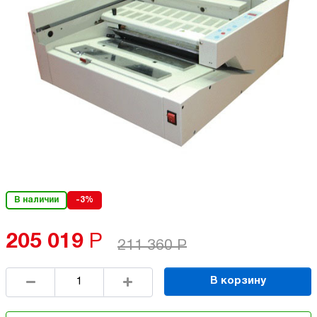
В наличии
-3%
205 019
Р
211 360
Р
В корзину