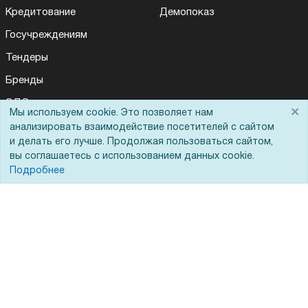
Кредитование
Демопоказ
Госучреждениям
Тендеры
Бренды
ЭДО
×
Мы используем cookie. Это позволяет нам
анализировать взаимодействие посетителей с сайтом
и делать его лучше. Продолжая пользоваться сайтом,
Помощь
вы соглашаетесь с использованием данных cookie.
Подробнее
Вопрос-ответ
Реквизиты
Гарантии и возврат
Сервисный центр
Вакансии
Обратная связь