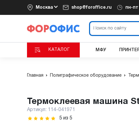
Москва
shop@foroffice.ru
пн-п
КАТАЛОГ
МФУ
ПРИНТЕ
Главная
Полиграфическое оборудование
Терм
Термоклеевая машина St
Артикул:
114-041971
5
из
5