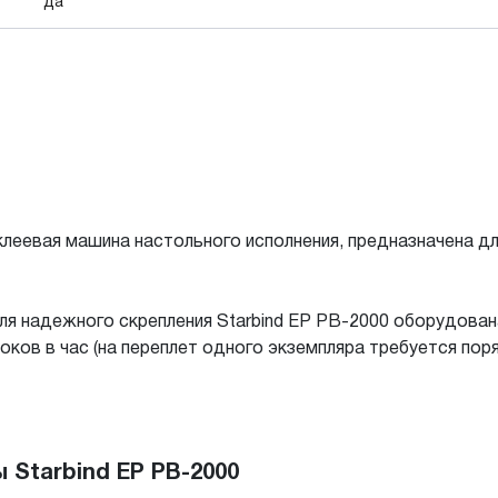
да
леевая машина настольного исполнения, предназначена д
Для надежного скрепления Starbind EP PB-2000 оборудова
ов в час (на переплет одного экземпляра требуется поря
Starbind EP PB-2000