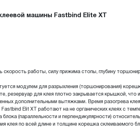
леевой машины Fastbind Elite XT
скорость работы, силу прижима стопы, глубину торшонир
ктуется модулем для разрыхления (торшонирования) кореш
е, резервуар для клея плотно закрывается крышкой, что и
нных дополнительными вытяжками. Время разогрева клея 2
astbind Elit XT работают на не органических клеях с темп
а блока (параллельности и перпендикулярности) относите
ия клея по всей длине и толщине корешка склеиваемого 