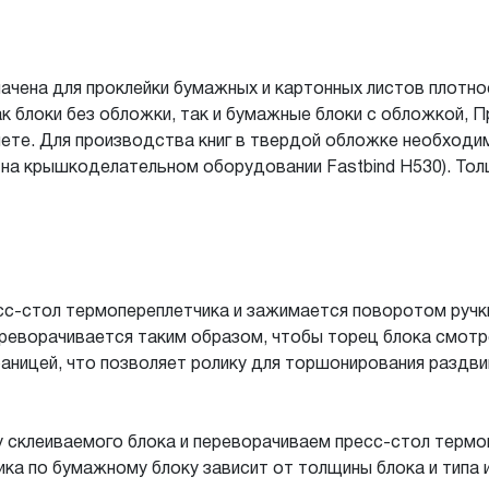
ачена для проклейки бумажных и картонных листов плотност
 блоки без обложки, так и бумажные блоки с обложкой, При
ете. Для производства книг в твердой обложке необходим
на крышкоделательном оборудовании Fastbind H530). Толщ
сс-стол термопереплетчика и зажимается поворотом ручк
еворачивается таким образом, чтобы торец блока смотре
границей, что позволяет ролику для торшонирования раздв
 склеиваемого блока и переворачиваем пресс-стол термо
а по бумажному блоку зависит от толщины блока и типа 