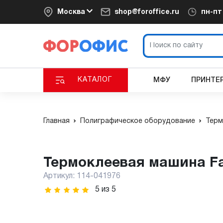
Москва
shop@foroffice.ru
пн-п
КАТАЛОГ
МФУ
ПРИНТЕ
Главная
Полиграфическое оборудование
Терм
Термоклеевая машина Fas
Артикул:
114-041976
5
из
5